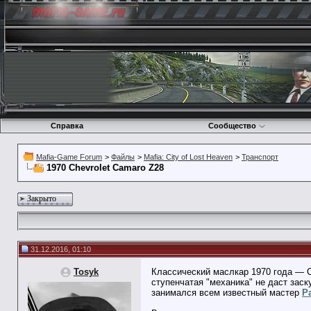
Справка
Сообщество
Mafia-Game Forum
>
Файлы
>
Mafia: City of Lost Heaven
>
Транспорт
1970 Chevrolet Camaro Z28
Закрыто
31.12.2016, 01:10
Tosyk
Классический маслкар 1970 года — C
ступенчатая "механика" не даст заск
занимался всем известный мастер
P