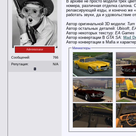
В архиве не просто модели трех цве
номера, различная отделка салона. С
релаксирующей езды, и конечно же «R
работать звуки, да и удовольствие о
Автор оригинальной 3D модели:
Turn
Автор остальных деталей:
Ubisoft
,
E
Автор некоторых текстур:
EA Games
Автор конвертации В
GTA SA
:
Mad Dr
Автор конвертации в Mafia и характе
Миниатюры
Administrator
Сообщений:
766
Репутация:
N/A