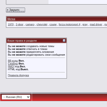
Закрыто
Метки
1970
,
2-door
,
camaro
,
chevrolet
,
coupe
,
forza motorsport 4
,
gray
,
mad driver
,
ma
Ваши права в разделе
Вы
не можете
создавать новые темы
Вы
не можете
отвечать в темах
Вы
не можете
прикреплять вложения
Вы
не можете
редактировать свои сообщения
BB коды
Вкл.
Смайлы
Вкл.
[IMG]
код
Вкл.
HTML код
Выкл.
Правила форума