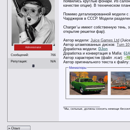
появились круглые фонари. Из салон
качестве опции). В техническом план
Помимо детализированной модели с р
Чарджеров в СССР. Модели разделены н
Charger`ы имеют собственную тень, з
открытие решетки фар).
Автор модели:
Juice Games Ltd
(Juice
Автор штампованных дисков:
Turn 10
Administrator
Доработка модели:
DJon
Доработка и конвертация в Mafia:
614
Сообщений:
766
Автор характеристик (файл .rcar):
~R
Репутация:
N/A
Автор оригинального текста к файлу
Миниатюры
__________________
"Мы, сильные, должны сносить немощи бессил
Ответ