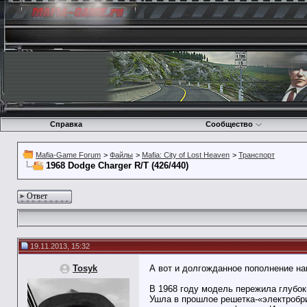
Справка
Сообщество
Mafia-Game Forum
>
Файлы
>
Mafia: City of Lost Heaven
>
Транспорт
1968 Dodge Charger R/T (426/440)
Ответ
19.11.2013, 15:32
Tosyk
А вот и долгожданное пополнение н
В 1968 году модель пережила глубок
Ушла в прошлое решетка-«электробр