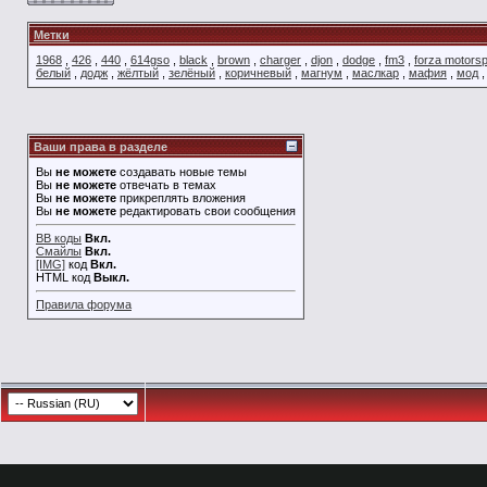
Метки
1968
,
426
,
440
,
614gso
,
black
,
brown
,
charger
,
djon
,
dodge
,
fm3
,
forza motorsp
белый
,
додж
,
жёлтый
,
зелёный
,
коричневый
,
магнум
,
маслкар
,
мафия
,
мод
Ваши права в разделе
Вы
не можете
создавать новые темы
Вы
не можете
отвечать в темах
Вы
не можете
прикреплять вложения
Вы
не можете
редактировать свои сообщения
BB коды
Вкл.
Смайлы
Вкл.
[IMG]
код
Вкл.
HTML код
Выкл.
Правила форума