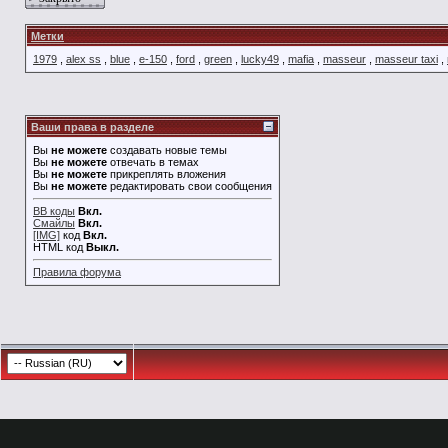
Метки
1979
,
alex ss
,
blue
,
e-150
,
ford
,
green
,
lucky49
,
mafia
,
masseur
,
masseur taxi
,
Ваши права в разделе
Вы
не можете
создавать новые темы
Вы
не можете
отвечать в темах
Вы
не можете
прикреплять вложения
Вы
не можете
редактировать свои сообщения
BB коды
Вкл.
Смайлы
Вкл.
[IMG]
код
Вкл.
HTML код
Выкл.
Правила форума