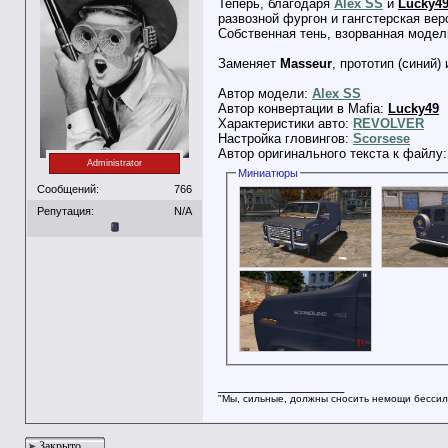
Теперь, благодаря
Alex SS
и
Lucky4
развозной фургон и гангстерская вер
Собственная тень, взорванная модел
Заменяет
Masseur
, прототип (синий)
Автор модели:
Alex SS
Автор конвертации в Mafia:
Lucky49
Характеристики авто:
REVOLVER
Настройка гловингов:
Scorsese
Автор оригинального текста к файлу
Administrator
Миниатюры
Сообщений:
766
Репутация:
N/A
__________________
"Мы, сильные, должны сносить немощи бессил
Закрыто