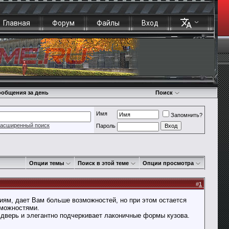
Главная
Форум
Файлы
Вход
общения за день
Поиск
Имя
Запомнить?
асширенный поиск
Пароль
Опции темы
Поиск в этой теме
Опции просмотра
#
1
иям, дает Вам больше возможностей, но при этом остается
зможностями.
дверь и элегантно подчеркивает лаконичные формы кузова.