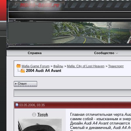
Справка
Сообщество
Mafia-Game Forum
>
Файлы
>
Mafia: City of Lost Heaven
>
Транспорт
2004 Audi A4 Avant
Ответ
03.05.2006, 03:35
Tosyk
Главная отличительная черта
Aud
самим собой - изысканным и эне
Дизайн
Audi A4 Avant
отличается 
Смелый и динамичный,
Audi A4 A