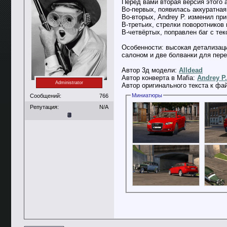
Перед вами вторая версия этого а
Во-первых, появилась аккуратная
Во-вторых, Andrey P. изменил пр
В-третьих, стрелки поворотников 
В-четвёртых, поправлен баг с тек
Особенности: высокая детализаци
салоном и две болванки для пере
Автор 3д модели:
Alldead
Автор конверта в Mafia:
Andrey P.
Administrator
Автор оригинального текста к фа
Миниатюры
Сообщений:
766
Репутация:
N/A