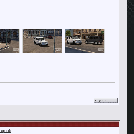
цитата
чёрный