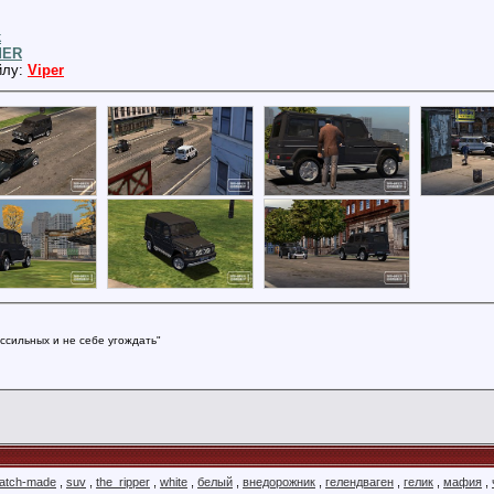
k
dER
йлу:
Viper
ссильных и не себе угождать"
atch-made
,
suv
,
the_ripper
,
white
,
белый
,
внедорожник
,
гелендваген
,
гелик
,
мафия
,