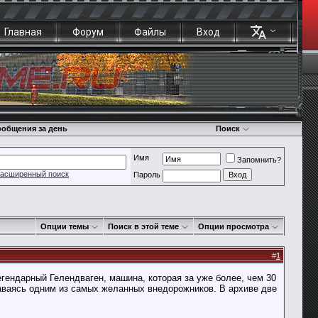
Главная
Форум
Файлы
Вход
общения за день
Поиск
Имя
Запомнить?
асширенный поиск
Пароль
Опции темы
Поиск в этой теме
Опции просмотра
#
1
гендарный Гелендваген, машина, которая за уже более, чем 30
таваясь одним из самых желанных внедорожников. В архиве две