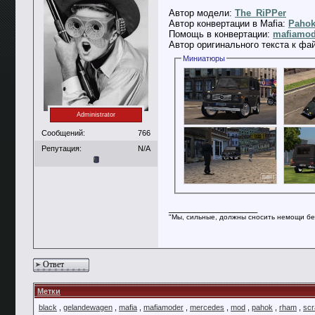
Автор модели:
The_RiPPer
Автор конвертации в Mafia:
Paho
Помощь в конвертации:
mafiamo
Автор оригинального текста к фа
Миниатюры
Administrator
Сообщений:
766
Репутация:
N/A
__________________
"Мы, сильные, должны сносить немощи бе
Ответ
Метки
black
,
gelandewagen
,
mafia
,
mafiamoder
,
mercedes
,
mod
,
pahok
,
rham
,
scr