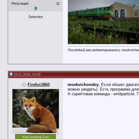
Репутация:
11
Detective
Последний раз редактировалось moskvichovs
28.01.2026, 03:55
Firefox3860
moskvichovskiy
, Если объект двигат
можно увидеть). Есть программа для 
А скриптовая команда - emitparticle
Mafia Modding Crew