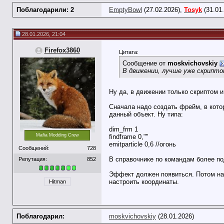
Поблагодарили: 2
EmptyBowl
(27.02.2026),
Tosyk
(31.01
28.01.2026, 21:04
Firefox3860
Цитата:
Сообщение от
moskvichovskiy
В движении, лучше уже скрипто
Ну да, в движении только скриптом и 
Сначала надо создать фрейм, в кото
данный объект. Ну типа:
dim_frm 1
Mafia Modding Crew
findframe 0,""
emitparticle 0,6 //огонь
Сообщений:
728
В справочнике по командам более по
Репутация:
852
Эффект должен появиться. Потом над
настроить координаты.
Hitman
Поблагодарил:
moskvichovskiy
(28.01.2026)