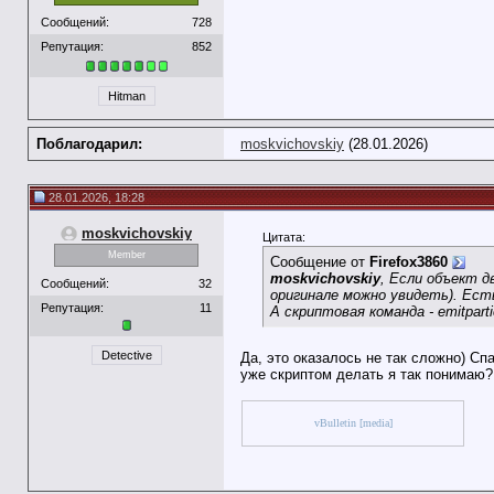
Сообщений:
728
Репутация:
852
Hitman
Поблагодарил:
moskvichovskiy
(28.01.2026)
28.01.2026, 18:28
moskvichovskiy
Цитата:
Member
Сообщение от
Firefox3860
moskvichovskiy
, Если объект д
Сообщений:
32
оригинале можно увидеть). Есть
Репутация:
11
А скриптовая команда - emitpar
Detective
Да, это оказалось не так сложно) С
уже скриптом делать я так понимаю?
vBulletin [media]