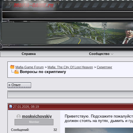
Справка
Сообщество
Mafia-Game Forum
>
Mafia: The City Of Lost Heaven
>
Скриптинг
Вопросы по скриптингу
Ответ
27.01.2026, 08:19
moskvichovskiy
Приветствую. Подскажите пожалуйста 
должен стоять на путях, дымить и г
Member
Сообщений:
32