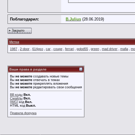
Поблагодарил:
B.Julius
(28.06.2019)
Закрыто
Метки
1987
,
2-door
,
614gso
,
car
,
coupe
,
ferrari
,
golod55
,
green
,
mad driver
,
mafia
,
mo
Ваши права в разделе
Вы
не можете
создавать новые темы
Вы
не можете
отвечать в темах
Вы
не можете
прикреплять вложения
Вы
не можете
редактировать свои сообщения
BB коды
Вкл.
Смайлы
Вкл.
[IMG]
код
Вкл.
HTML код
Выкл.
Правила форума