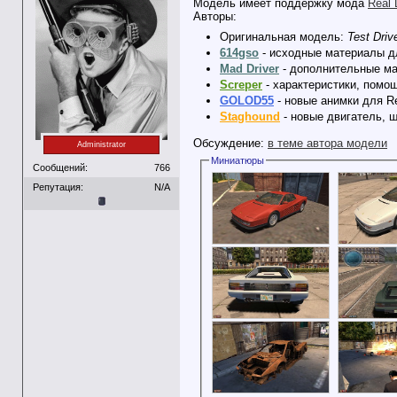
Модель имеет поддержку мода
Real 
Авторы:
Оригинальная модель:
Test Driv
614gso
- исходные материалы дл
Mad Driver
- дополнительные ма
Screper
- характеристики, помо
GOLOD55
- новые анимки для Re
Staghound
- новые двигатель, ш
Обсуждение:
в теме автора модели
Administrator
Миниатюры
Сообщений:
766
Репутация:
N/A