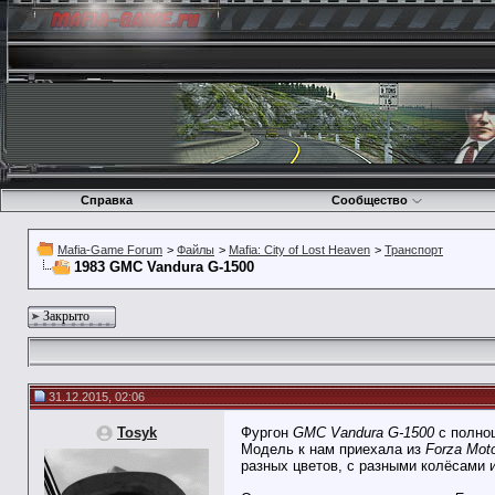
Справка
Сообщество
Mafia-Game Forum
>
Файлы
>
Mafia: City of Lost Heaven
>
Транспорт
1983 GMC Vandura G-1500
Закрыто
31.12.2015, 02:06
Tosyk
Фургон
GMC Vandura G-1500
с полноц
Модель к нам приехала из
Forza Moto
разных цветов, с разными колёсами 