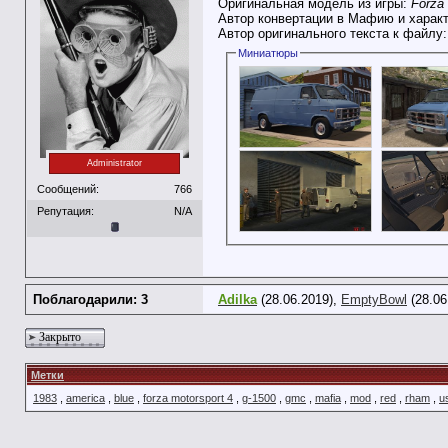
Оригинальная модель из игры:
Forza 
Автор конвертации в Мафию и харак
Автор оригинального текста к файлу
Миниатюры
Administrator
Сообщений:
766
Репутация:
N/A
Поблагодарили: 3
Adilka
(28.06.2019),
EmptyBowl
(28.06
Закрыто
Метки
1983
,
america
,
blue
,
forza motorsport 4
,
g-1500
,
gmc
,
mafia
,
mod
,
red
,
rham
,
u