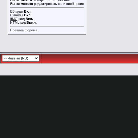
Вы
не можете
прикреплять вложения
Вы
не можете
редактировать свои сообщения
BB коды
Вкл.
Смайлы
Вкл.
[IMG]
код
Вкл.
HTML код
Выкл.
Правила форума