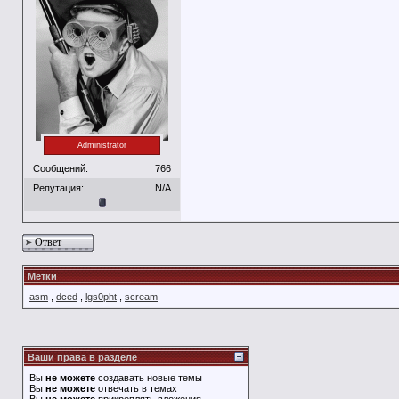
Administrator
Сообщений:
766
Репутация:
N/A
Ответ
Метки
asm
,
dced
,
lgs0pht
,
scream
Ваши права в разделе
Вы
не можете
создавать новые темы
Вы
не можете
отвечать в темах