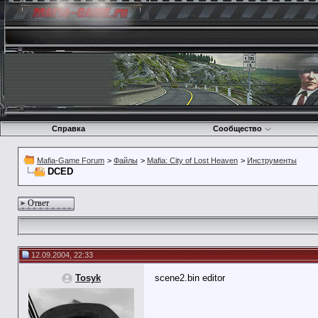
Справка
Сообщество
Mafia-Game Forum
>
Файлы
>
Mafia: City of Lost Heaven
>
Инструменты
DCED
Ответ
12.09.2004, 22:33
Tosyk
scene2.bin editor