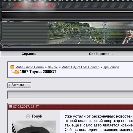
Справка
Сообщество
Mafia-Game Forum
>
Файлы
>
Mafia: City of Lost Heaven
>
Транспорт
1967 Toyota 2000GT
Закрыто
07.08.2017, 16:47
Tosyk
Уже устали от бесконечных новостей
второй классический спорткар полнос
так ещё и само авто является крайне
Сейчас последние выжившие машины м