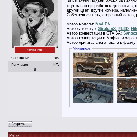
За качество модели можно не беспок
тщательно проработана до винтика, о
другой цвет, другие номера, наполне
Собственная тень, сгоревший остов, 
Автор модели:
Mad EA
Авторы текстур:
StratumX
,
FLED
,
Nik
Автор конвертации в GTA SA:
Santex
Автор конвертации в Мафию и харак
Автор оригинального текста к файлу
Миниатюры
Administrator
Сообщений:
766
Репутация:
N/A
Закрыто
Метки