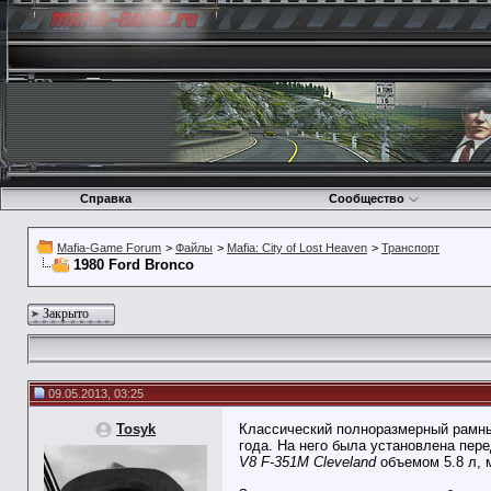
Справка
Сообщество
Mafia-Game Forum
>
Файлы
>
Mafia: City of Lost Heaven
>
Транспорт
1980 Ford Bronco
Закрыто
09.05.2013, 03:25
Tosyk
Классический полноразмерный рамный
года. На него была установлена пер
V8 F-351М Cleveland
объемом 5.8 л, 