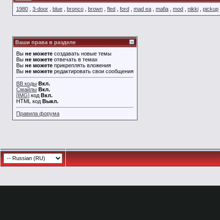
1980
,
3-door
,
blue
,
bronco
,
brown
,
fled
,
ford
,
mad ea
,
mafia
,
mod
,
nikki
,
pickup
Ваши права в разделе
Вы
не можете
создавать новые темы
Вы
не можете
отвечать в темах
Вы
не можете
прикреплять вложения
Вы
не можете
редактировать свои сообщения
BB коды
Вкл.
Смайлы
Вкл.
[IMG]
код
Вкл.
HTML код
Выкл.
Правила форума