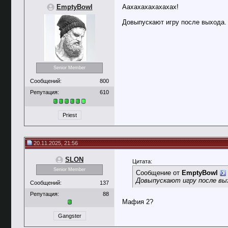
EmptyBowl
Аахахахахахахах!
Довыпускают игру после выхода. 
Senior Member
Сообщений:
800
Репутация:
610
Priest
20.11.2025, 21:56
SLON
Цитата:
Senior Member
Сообщение от
EmptyBowl
Довыпускают игру после вы
Сообщений:
137
Репутация:
88
Мафия 2?
Gangster