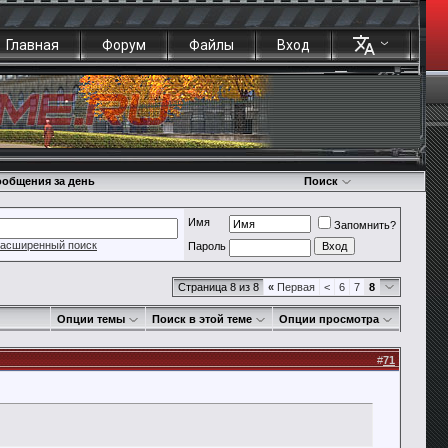
Главная
Форум
Файлы
Вход
общения за день
Поиск
Имя
Запомнить?
асширенный поиск
Пароль
Страница 8 из 8
«
Первая
<
6
7
8
Опции темы
Поиск в этой теме
Опции просмотра
#
71