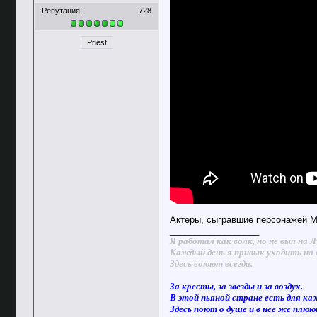
Репутация:
728
Priest
Актеры, сыгравшие персонажей Maf
__________________
Я работал как волк, но не выл на Л
Каждый день я привык уходить на 
Здесь воюют всегда.
За кресты, за звезды и за воздух.
В этой пьяной стране есть для ка
Здесь поют о душе и в нее же плю