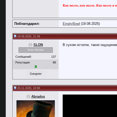
Как назло, как назло. Как назло я 
Поблагодарил:
EmptyBowl
(19.08.2025)
18.09.2025, 21:39
SLON
В сухом остатке, такое ощущение
Senior Member
Сообщений:
137
Репутация:
88
Gangster
20.11.2025, 10:58
Abradox