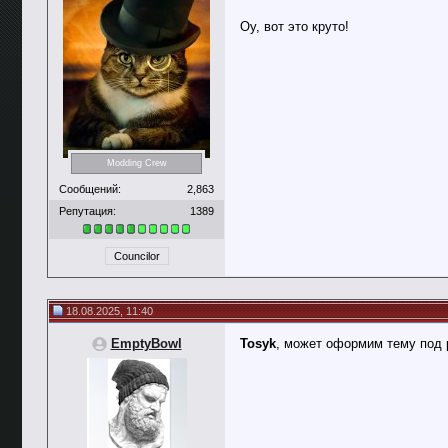
Оу, вот это круто!
Modding Crew
Сообщений:
2,863
Репутация:
1389
Councilor
18.08.2025, 11:40
EmptyBowl
Tosyk
, может оформим тему под 