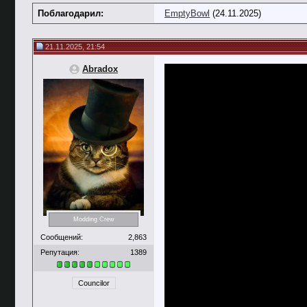
Поблагодарил:
EmptyBowl
(24.11.2025)
21.11.2025, 21:54
Abradox
Modding Crew
Сообщений:
2,863
Репутация:
1389
Councilor