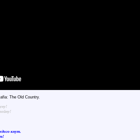
ia: The Old Country.
уну!
войну!
ждого кнут.
ют!