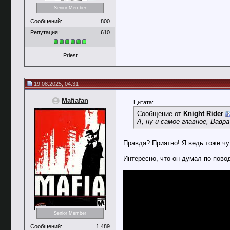
Senior Member
Сообщений:
800
Репутация:
610
Priest
19.08.2025, 04:31
Mafiafan
Цитата:
Сообщение от
Knight Rider
А, ну и самое главное, Вавр
Правда? Приятно! Я ведь тоже чу
Интересно, что он думал по пово
Senior Member
Сообщений:
1,489