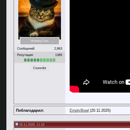
Modding Crew
Сообщений:
2,863
Репутация:
1389
Councilor
Поблагодарил:
EmptyBowl
(20.11.2025)
20.11.2025, 11:10