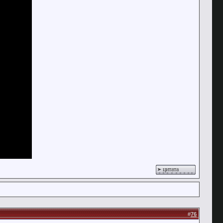
цитата
#
76