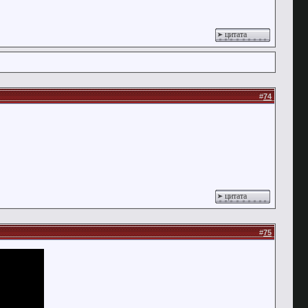
цитата
#
74
цитата
#
75