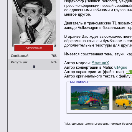
Нордхофф (Heinrich Nordhoff), увиде
пресс-конференции первый серийный 
со сдвоенными кабинами и грузовыми
многое другое.
Двигатель и трансмиссию T1 позаимст
заводе Volkswagen в бразильском го
В архиве Вас ждет высококачественн
сёрфами на крыше и бумбоксом в сало
дополнительные текстуры для других
Administrator
Имеется собственная тень, звуки, ха
Сообщений:
766
Репутация:
N/A
Автор модели:
StratumX
Автор конвертации в Mafia:
614gso
Автор характеристик (файл .rcar):
~R
Автор оригинального текста к файлу
Миниатюры
__________________
"Мы, сильные, должны сносить немощи бессил