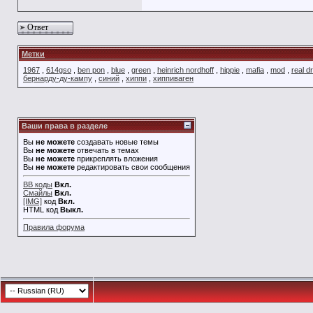
Ответ
Метки
1967
,
614gso
,
ben pon
,
blue
,
green
,
heinrich nordhoff
,
hippie
,
mafia
,
mod
,
real d
бернарду-ду-кампу
,
синий
,
хиппи
,
хиппиваген
Ваши права в разделе
Вы
не можете
создавать новые темы
Вы
не можете
отвечать в темах
Вы
не можете
прикреплять вложения
Вы
не можете
редактировать свои сообщения
BB коды
Вкл.
Смайлы
Вкл.
[IMG]
код
Вкл.
HTML код
Выкл.
Правила форума