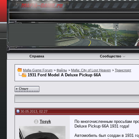
Справка
Сообщество
Mafia-Game Forum
>
Файлы
>
Mafia: City of Lost Heaven
>
Транспорт
1931 Ford Model A Deluxe Pickup 66A
Ответ
30.05.2013, 02:27
Tosyk
По многочисленным просьбам про
Deluxe Pickup 66A 1931 года!
Автомобиль был создан в 1931 го