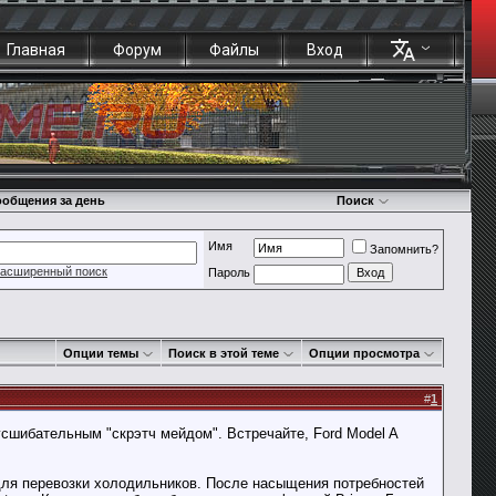
Главная
Форум
Файлы
Вход
общения за день
Поиск
Имя
Запомнить?
асширенный поиск
Пароль
Опции темы
Поиск в этой теме
Опции просмотра
#
1
сшибательным "скрэтч мейдом". Встречайте, Ford Model A
 для перевозки холодильников. После насыщения потребностей