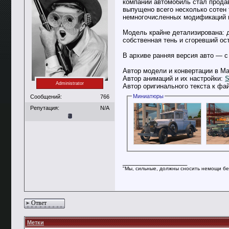
компании автомобиль стал продав
выпущено всего несколько сотен 
немногочисленных модификаций на
Модель крайне детализирована: 
собственная тень и сгоревший о
В архиве ранняя версия авто — с
Автор модели и конвертации в Ma
Автор анимаций и их настройки:
S
Administrator
Автор оригинального текста к фа
Миниатюры
Сообщений:
766
Репутация:
N/A
__________________
"Мы, сильные, должны сносить немощи бе
Ответ
Метки