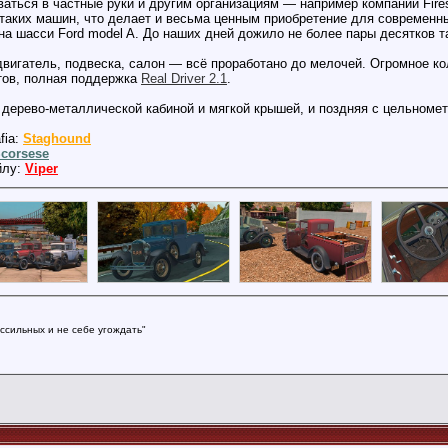
аться в частные руки и другим организациям — например компании Fire
таких машин, что делает и весьма ценным приобретение для современны
 шасси Ford model A. До наших дней дожило не более пары десятков та
двигатель, подвеска, салон — всё проработано до мелочей. Огромное к
стов, полная поддержка
Real Driver 2.1
.
 дерево-металлической кабиной и мягкой крышей, и поздняя с цельном
fia:
Staghound
corsese
йлу:
Viper
ссильных и не себе угождать"