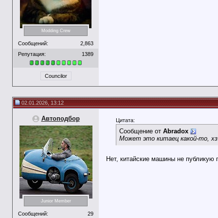
Modding Crew
Сообщений:
2,863
Репутация:
1389
Councilor
02.01.2026, 13:12
Автоподбор
Цитата:
Сообщение от
Abradox
Может это китаец какой-то, хз
Нет, китайские машины не публикую 
Junior Member
Сообщений:
29