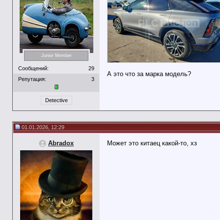
Junior Member
Сообщений:
29
А это что за марка модель?
Репутация:
3
Detective
01.01.2026, 12:29
Abradox
Может это китаец какой-то, хз