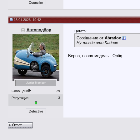
Councilor
13.01.2026, 19:42
Автоподбор
Цитата:
Сообщение от
Abradox
Ну тогда это Кадияк
Верно, новая модель - Optiq.
Junior Member
Сообщений:
29
Репутация:
3
Detective
Ответ