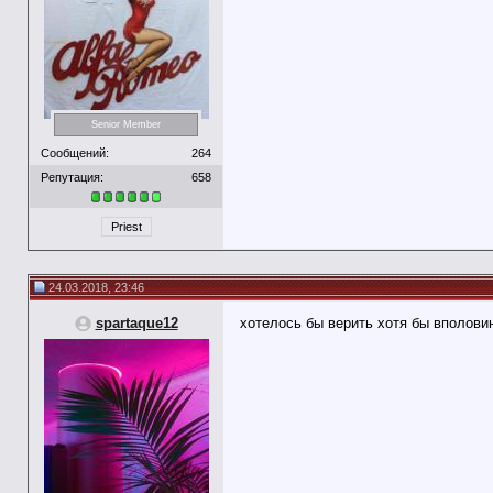
Senior Member
Сообщений:
264
Репутация:
658
Priest
24.03.2018, 23:46
spartaque12
хотелось бы верить хотя бы вполови