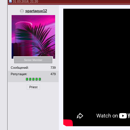
31.03.2018, 21:20
spartaque12
Senior Member
Сообщений:
739
Репутация:
479
Priest