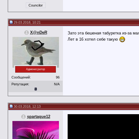
Councilor
29.03.2018, 10:21
X@nDeR
Зато эта бешеная табуретка из-за м
Лет в 16 хотел себе такую
Адменесратор
Сообщений:
96
Репутация:
N/A
30.03.2018, 12:13
spartaque12