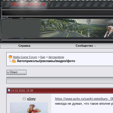
Справка
Сообщество
Mafia-Game Forum
>
Бар
>
Автомобили
Автоприколы/рекламы/видео/фото
Ответ
24.03.2018, 23:38
e1rey
https://www.avito.ru/sankt-peterburg..
никогда не думал, что такое вполне 