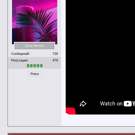
Senior Member
Сообщений:
739
Репутация:
479
Priest