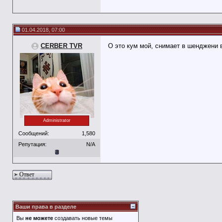
01.04.2018, 07:00
CERBER TVR
О это кум мой, снимает в шенджени 
Administrator
Сообщений:
1,580
Репутация:
N/A
Ответ
Ваши права в разделе
Вы
не можете
создавать новые темы