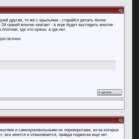
#
2
адней другая, то же с крыльями - старайся делать более
24 граней вполне хватает - в игре будет выглядеть вполне
плотная, где это нужно, а где нет.
достаточно.
цитата
#
3
косями и самопроизвольными их переворотами, из-за которых
т, все мнется и отваливается, правда подвески еще нет.