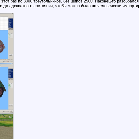
 этот раз по 3000 треугольников, без шипов 2500. Наконец-то разобрался,
е до адекватного состояния, чтобы можно было по-человечески импортир