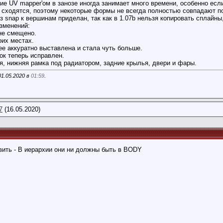
ие UV mapper'ом в занозе иногда занимает много времени, особенно есл
е сходятся, поэтому некоторые формы не всегда полностью совпадают п
 snap к вершинам приделан, так как в 1.07b нельзя копировать сплайны, 
изменений:
не смещено.
оих местах.
ее аккуратно выставлена и стала чуть больше.
ок теперь исправлен.
я, нижняя рамка под радиатором, задние крылья, двери и фары.
01.05.2020 в
01:59
.
7
(16.05.2020)
вить - В иерархии они ни должны быть в BODY