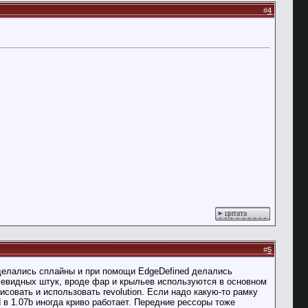
#
4
цитата
#
5
 делались сплайны и при помощи EdgeDefined делались
плевидных штук, вроде фар и крыльев используются в основном
исовать и использовать revolution. Если надо какую-то рамку
d в 1.07b иногда криво работает. Передние рессоры тоже