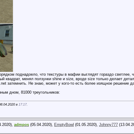
орядком поднадоело, что текстуры в мафии выглядят гораздо светлее, че
ый квадрат, менял ползунки shine и size, вроде size только делает детал
.net затемнить. Не знаю, может у кого-то есть более изящное решение 
нным дном, 81000 треугольников:
08.04.2020 в
17:17
.
4.2020),
admpos
(05.04.2020),
EmptyBowl
(01.05.2020),
Johnny777
(13.04.2