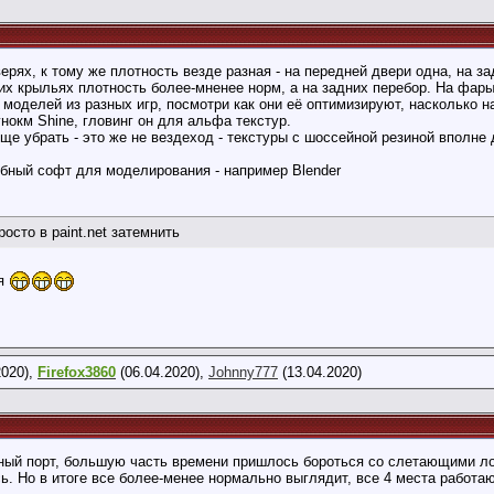
ерях, к тому же плотность везде разная - на передней двери одна, на з
их крыльях плотность более-мненее норм, а на задних перебор. На фары 
моделей из разных игр, посмотри как они её оптимизируют, насколько на 
нокм Shine, гловинг он для альфа текстур.
ще убрать - это же не вездеход - текстуры с шоссейной резиной вполне 
обный софт для моделирования - например Blender
осто в paint.net затемнить
ся
2020),
Firefox3860
(06.04.2020),
Johnny777
(13.04.2020)
ный порт, большую часть времени пришлось бороться со слетающими ло
ь. Но в итоге все более-менее нормально выглядит, все 4 места работаю