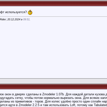
софт используется?
ider; 20.12.2024 в
09:51
.
ок окон в дверях сделаны в Zmodeler 1.07b. Для каждой детали кузова
едугадать сетку, чтобы потом нормально вырезать окна. Для всяких ка
деланы из примитивов - торов. Для колес удобно просто один сплайн нар
ится идти в Zmodeler 2.2.5 и там использовать Loft, потому как Tabulate