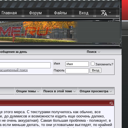
Главная
Форум
Файлы
Вход
общения за день
Поиск
Имя
Запомнить?
асширенный поиск
Пароль
Опции темы
Поиск в этой теме
Опции просмотра
#
1
де этого мерса. С текстурами получилось как обычно, все
ре, до думмисов и возможности ездить еще ооочень далеко,
 не очень аккуратная). Самая большая проблема - поликаунт, в
а если меньше делать, то они угловатыми выглядят, по крайней