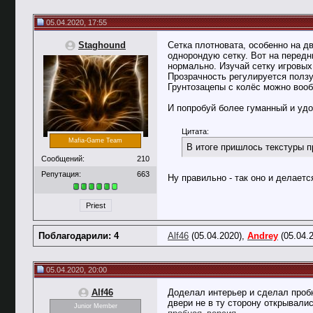
05.04.2020, 17:55
Staghound
Сетка плотновата, особенно на дв
однорондую сетку. Вот на передн
нормально. Изучай сетку игровых 
Прозрачность регулируется ползу
Грунтозацепы с колёс можно вооб
И попробуй более гуманный и уд
Цитата:
Mafia-Game Team
В итоге пришлось текстуры пр
Сообщений:
210
Репутация:
663
Ну правильно - так оно и делает
Priest
Поблагодарили: 4
Alf46
(05.04.2020),
Andrey
(05.04.
05.04.2020, 20:00
Alf46
Доделал интерьер и сделал проб
двери не в ту сторону открывалис
Junior Member