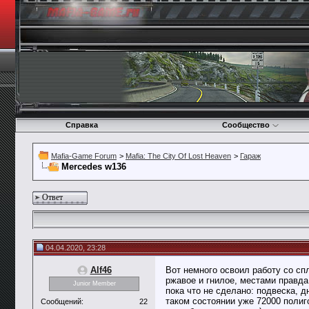
Справка
Сообщество
Mafia-Game Forum
>
Mafia: The City Of Lost Heaven
>
Гараж
Mercedes w136
Ответ
04.04.2020, 23:28
Alf46
Вот немного освоил работу со спл
ржавое и гнилое, местами правда
Junior Member
пока что не сделано: подвеска, д
таком состоянии уже 72000 полиг
Сообщений:
22