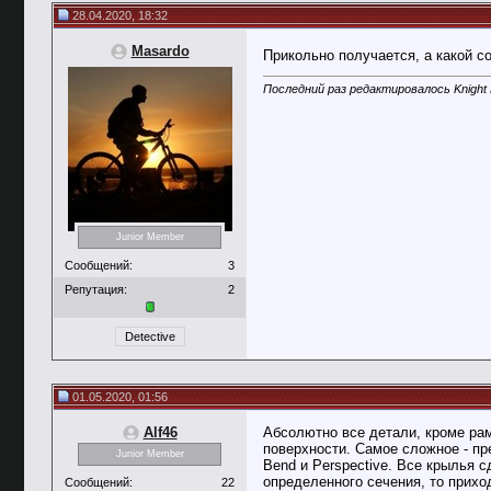
28.04.2020, 18:32
Masardo
Прикольно получается, а какой 
Последний раз редактировалось Knight R
Junior Member
Сообщений:
3
Репутация:
2
Detective
01.05.2020, 01:56
Alf46
Абсолютно все детали, кроме рам
поверхности. Самое сложное - пр
Junior Member
Bend и Perspective. Все крылья с
определенного сечения, то приход
Сообщений:
22