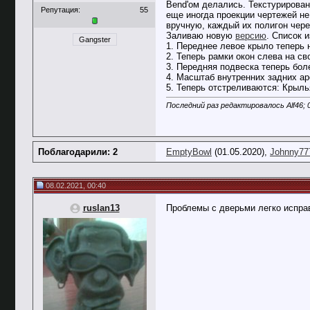
Bend'ом делались. Текстурирован
Репутация:
55
еще иногда проекции чертежей н
вручную, каждый их полигон через
Заливаю новую
версию
. Список 
Gangster
1. Переднее левое крыло теперь 
2. Теперь рамки окон слева на св
3. Передняя подвеска теперь бол
4. Масштаб внутренних задних ар
5. Теперь отстреливаются: Крыль
Последний раз редактировалось Alf46; 
Поблагодарили: 2
EmptyBowl
(01.05.2020),
Johnny77
08.02.2021, 00:40
ruslan13
Проблемы с дверьми легко испра