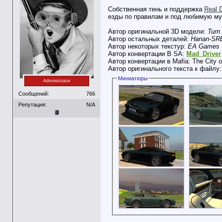
Собственная тень и поддержка
Real D
езды по правилам и под любимую муз
Автор оригинальной 3D модели:
Turn
Автор остальных деталей:
Hanan-SR
Автор некоторых текстур:
EA Games
Автор конвертации В SA:
Mad_Driver
Автор конвертации в Mafia: The City 
Автор оригинального текста к файлу
Миниатюры
Administrator
Сообщений:
766
Репутация:
N/A