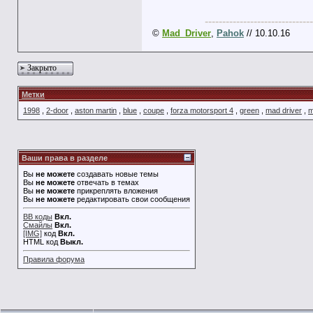
-------------------------------
©
Mad_Driver
,
Pahok
// 10.10.16
Закрыто
Метки
1998
,
2-door
,
aston martin
,
blue
,
coupe
,
forza motorsport 4
,
green
,
mad driver
,
m
Ваши права в разделе
Вы
не можете
создавать новые темы
Вы
не можете
отвечать в темах
Вы
не можете
прикреплять вложения
Вы
не можете
редактировать свои сообщения
BB коды
Вкл.
Смайлы
Вкл.
[IMG]
код
Вкл.
HTML код
Выкл.
Правила форума