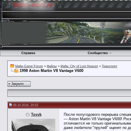
Справка
Сообщество
Mafia-Game Forum
>
Файлы
>
Mafia: City of Lost Heaven
>
Транспорт
1998 Aston Martin V8 Vantage V600
Закрыто
09.10.2016, 20:52
Tosyk
После полугодового перерыва спеши
— Aston Martin V8 Vantage V600! Ро
отличаются не только оригинальными
даже любители "прулей" оценят по д