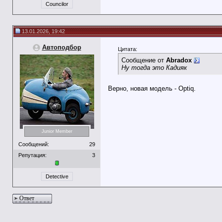
Councilor
13.01.2026, 19:42
Автоподбор
Цитата:
Сообщение от
Abradox
Ну тогда это Кадияк
Верно, новая модель - Optiq.
Junior Member
Сообщений:
29
Репутация:
3
Detective
Ответ