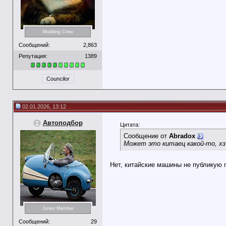
Modding Crew
Сообщений:
2,863
Репутация:
1389
Councilor
02.01.2026, 13:12
Автоподбор
Цитата:
Сообщение от
Abradox
Может это китаец какой-то, хз
Нет, китайские машины не публикую 
Junior Member
Сообщений:
29