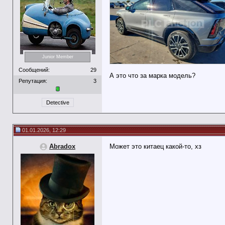
Junior Member
Сообщений:
29
А это что за марка модель?
Репутация:
3
Detective
01.01.2026, 12:29
Abradox
Может это китаец какой-то, хз