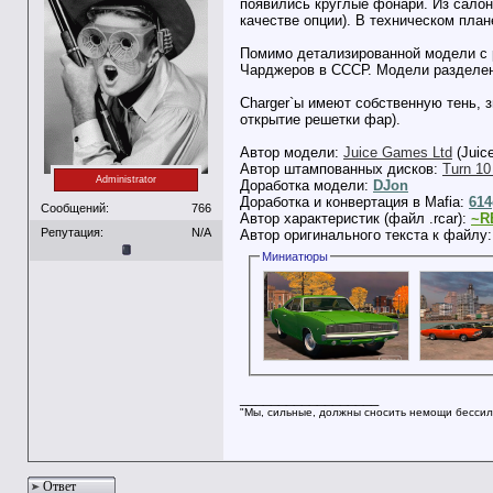
появились круглые фонари. Из салон
качестве опции). В техническом план
Помимо детализированной модели с р
Чарджеров в СССР. Модели разделены н
Charger`ы имеют собственную тень, з
открытие решетки фар).
Автор модели:
Juice Games Ltd
(Juice
Автор штампованных дисков:
Turn 10
Administrator
Доработка модели:
DJon
Доработка и конвертация в Mafia:
614
Сообщений:
766
Автор характеристик (файл .rcar):
~R
Репутация:
N/A
Автор оригинального текста к файлу
Миниатюры
__________________
"Мы, сильные, должны сносить немощи бессил
Ответ