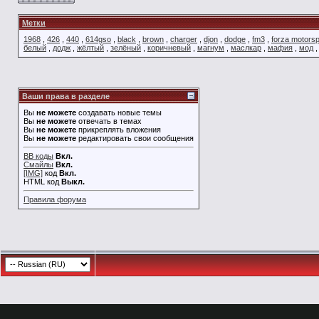
Метки
1968
,
426
,
440
,
614gso
,
black
,
brown
,
charger
,
djon
,
dodge
,
fm3
,
forza motorsp
белый
,
додж
,
жёлтый
,
зелёный
,
коричневый
,
магнум
,
маслкар
,
мафия
,
мод
Ваши права в разделе
Вы
не можете
создавать новые темы
Вы
не можете
отвечать в темах
Вы
не можете
прикреплять вложения
Вы
не можете
редактировать свои сообщения
BB коды
Вкл.
Смайлы
Вкл.
[IMG]
код
Вкл.
HTML код
Выкл.
Правила форума