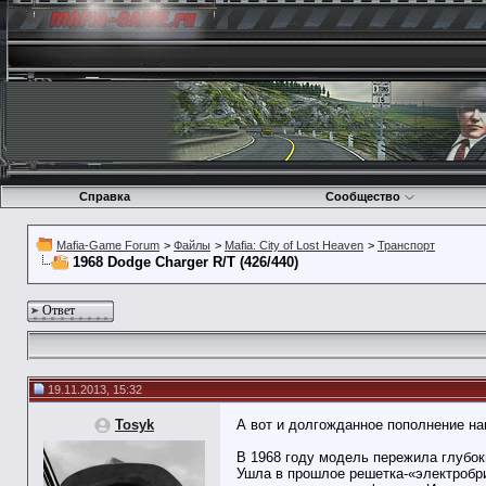
Справка
Сообщество
Mafia-Game Forum
>
Файлы
>
Mafia: City of Lost Heaven
>
Транспорт
1968 Dodge Charger R/T (426/440)
Ответ
19.11.2013, 15:32
Tosyk
А вот и долгожданное пополнение н
В 1968 году модель пережила глубок
Ушла в прошлое решетка-«электробр