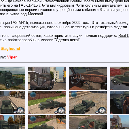
лось до начала Великой Отечественной Войны. Всего было выпущено нем
ить его на ГАЗ-11-415 с 6-ти цилиндровым 76-ти сильным двигателем, а 
лноприводные версии пикапов с упрощёнными кабинами были выпущены м
тие в битве под Москвой.
тация ГАЗ-М415, выложенного в октябре 2009 года. Это тотальный ремод
я, повышена детализация, сделаны новые текстуры и развёртка модели.
 тень, сгоревший остов, характеристики, звуки, полная поддержка
Real D
тью работоспособны в миссии "Сделка века!".
:
Staghound
йлу:
Viper