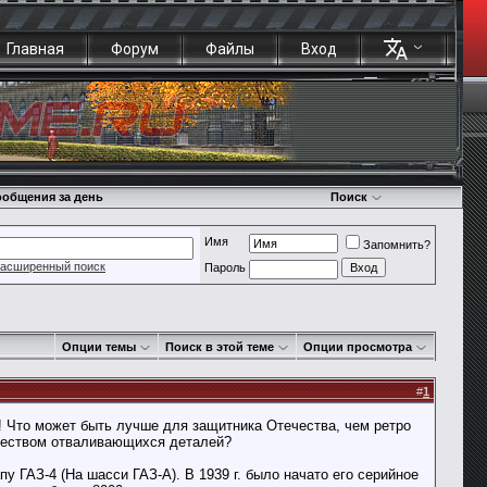
Главная
Форум
Файлы
Вход
общения за день
Поиск
Имя
Запомнить?
асширенный поиск
Пароль
Опции темы
Поиск в этой теме
Опции просмотра
#
1
а! Что может быть лучше для защитника Отечества, чем ретро
ичеством отваливающихся деталей?
 ГАЗ-4 (На шасси ГАЗ-А). В 1939 г. было начато его серийное