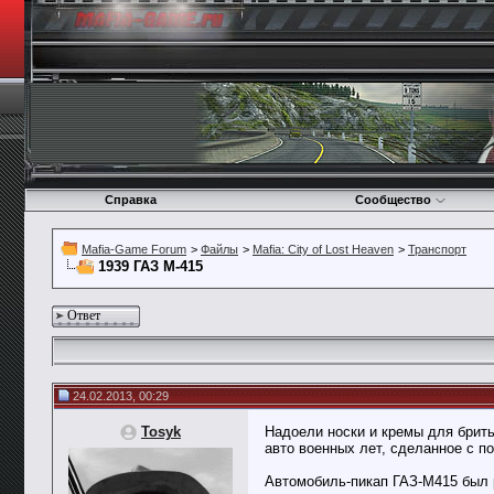
Справка
Сообщество
Mafia-Game Forum
>
Файлы
>
Mafia: City of Lost Heaven
>
Транспорт
1939 ГАЗ М-415
Ответ
24.02.2013, 00:29
Tosyk
Надоели носки и кремы для брить
авто военных лет, сделанное с 
Автомобиль-пикап ГАЗ-М415 был р