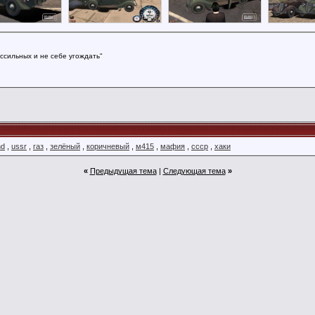
ссильных и не себе угождать"
nd
,
ussr
,
газ
,
зелёный
,
коричневый
,
м415
,
мафия
,
ссср
,
хаки
«
Предыдущая тема
|
Следующая тема
»