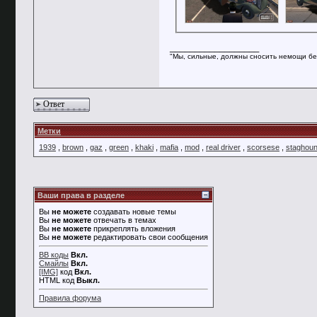
__________________
"Мы, сильные, должны сносить немощи бе
Ответ
Метки
1939
,
brown
,
gaz
,
green
,
khaki
,
mafia
,
mod
,
real driver
,
scorsese
,
staghou
Ваши права в разделе
Вы
не можете
создавать новые темы
Вы
не можете
отвечать в темах
Вы
не можете
прикреплять вложения
Вы
не можете
редактировать свои сообщения
BB коды
Вкл.
Смайлы
Вкл.
[IMG]
код
Вкл.
HTML код
Выкл.
Правила форума