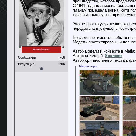
производство, которое продолжа
С 1941 года планировалось замен
планам помешала война, хотя по
тягачи лёгких пушек, приняв учас
Это не просто улучшенная конвер
переделана и улучшена геометри
Безусловно, имеется собственная
Модели протестированы и полнос
Administrator
Автор модели и конверта в Mafia
Автор анимаций:
Scorsese
Сообщений:
766
Автор оригинального текста к фа
Репутация:
N/A
Миниатюры