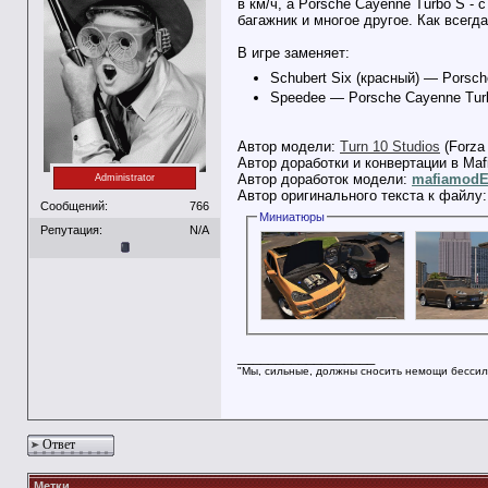
в км/ч, а Porsche Cayenne Turbo S 
багажник и многое другое. Как всегд
В игре заменяет:
Schubert Six (красный) — Porsc
Speedee — Porsche Cayenne Turb
Автор модели:
Turn 10 Studios
(Forza 
Автор доработки и конвертации в Maf
Автор доработок модели:
mafiamod
Administrator
Автор оригинального текста к файлу
Сообщений:
766
Миниатюры
Репутация:
N/A
__________________
"Мы, сильные, должны сносить немощи бессил
Ответ
Метки