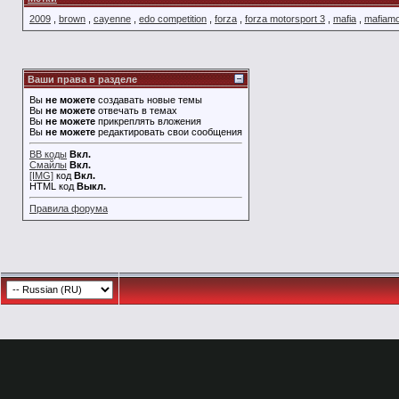
2009
,
brown
,
cayenne
,
edo competition
,
forza
,
forza motorsport 3
,
mafia
,
mafiam
Ваши права в разделе
Вы
не можете
создавать новые темы
Вы
не можете
отвечать в темах
Вы
не можете
прикреплять вложения
Вы
не можете
редактировать свои сообщения
BB коды
Вкл.
Смайлы
Вкл.
[IMG]
код
Вкл.
HTML код
Выкл.
Правила форума