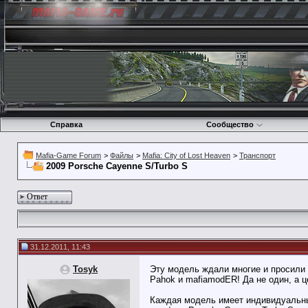
Справка
Сообщество
Mafia-Game Forum
>
Файлы
>
Mafia: City of Lost Heaven
>
Транспорт
2009 Porsche Cayenne S/Turbo S
Ответ
31.12.2011, 11:43
Tosyk
Эту модель ждали многие и просили 
Pahok и mafiamodER! Да не один, а 
Каждая модель имеет индивидуальный