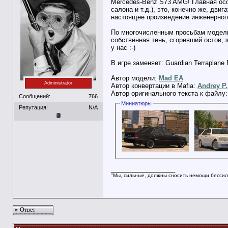
Mercedes-Benz S73 AMG! Главная осо
салона и т.д.), это, конечно же, дви
настоящее произведение инженерного
По многочисленным просьбам модель 
собственная тень, сгоревший остов,
у нас :-)
В игре заменяет: Guardian Terraplane 
Автор модели:
Mad EA
Administrator
Автор конвертации в Mafia:
Andrey P.
Автор оригинального текста к файлу
Сообщений:
766
Миниатюры
Репутация:
N/A
__________________
"Мы, сильные, должны сносить немощи бессил
Ответ