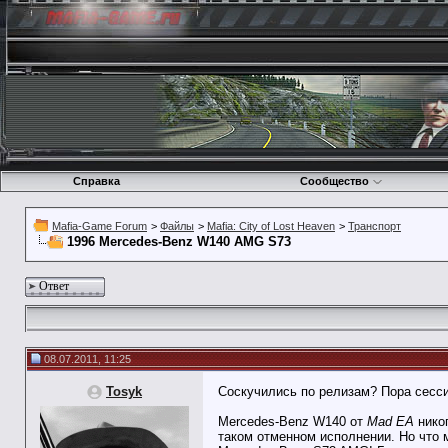
Справка
Сообщество
Mafia-Game Forum
>
Файлы
>
Mafia: City of Lost Heaven
>
Транспорт
1996 Mercedes-Benz W140 AMG S73
Ответ
08.07.2011, 11:25
Tosyk
Соскучились по релизам? Пора сесси
Mercedes-Benz W140 от
Mad EA
никог
таком отменном исполнении. Но что