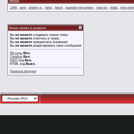
Метки
1996
,
amg
,
andrey p.
,
benz
,
black
,
guardian terraplane
,
mad ea
,
mafia
,
mercede
Ваши права в разделе
Вы
не можете
создавать новые темы
Вы
не можете
отвечать в темах
Вы
не можете
прикреплять вложения
Вы
не можете
редактировать свои сообщения
BB коды
Вкл.
Смайлы
Вкл.
[IMG]
код
Вкл.
HTML код
Выкл.
Правила форума