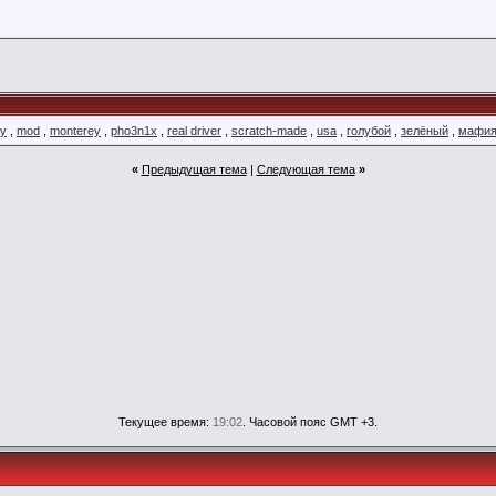
ry
,
mod
,
monterey
,
pho3n1x
,
real driver
,
scratch-made
,
usa
,
голубой
,
зелёный
,
мафи
«
Предыдущая тема
|
Следующая тема
»
Текущее время:
19:02
. Часовой пояс GMT +3.