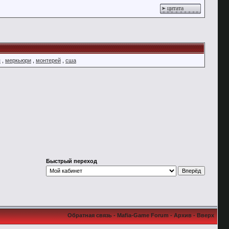
цитата
я
,
меркьюри
,
монтерей
,
сша
Быстрый переход
Обратная связь
-
Mafia-Game Forum
-
Архив
-
Вверх