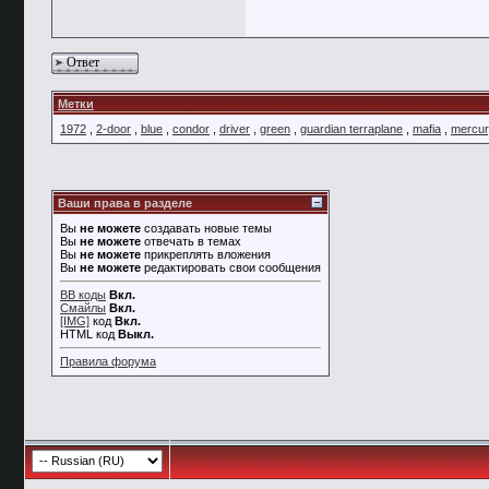
Ответ
Метки
1972
,
2-door
,
blue
,
condor
,
driver
,
green
,
guardian terraplane
,
mafia
,
mercu
Ваши права в разделе
Вы
не можете
создавать новые темы
Вы
не можете
отвечать в темах
Вы
не можете
прикреплять вложения
Вы
не можете
редактировать свои сообщения
BB коды
Вкл.
Смайлы
Вкл.
[IMG]
код
Вкл.
HTML код
Выкл.
Правила форума