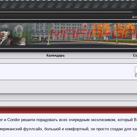
Календарь
Со
Р
ver и Condor решили порадовать всех очередным эксклюзивом, который В
мериканский фуллсайз, большой и комфортный, он просто создан для ха