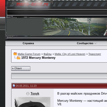
Справка
Сообщество
Mafia-Game Forum
>
Файлы
>
Mafia: City of Lost Heaven
>
Транспорт
1972 Mercury Monterey
Ответ
04.05.2011, 11:23
Tosyk
В разгар майских праздников Dri
Mercury Monterey — настоящий а
V8.