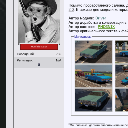
Помимо проработанного салона, д
2.0
. В архиве две модели которые
Автор модели:
Driver
Автор доработки и конвертации в 
Автор настроек:
PHO3N1X
Автор оригинального текста к фа
Миниатюры
Administrator
Сообщений:
766
Репутация:
N/A
__________________
"Мы, сильные, должны сносить немощи бе