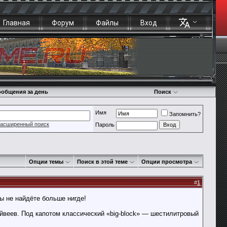
Главная
Форум
Файлы
Вход
общения за день
Поиск
Имя
Запомнить?
асширенный поиск
Пароль
Опции темы
Поиск в этой теме
Опции просмотра
#
1
ы не найдёте больше нигде!
йвеев. Под капотом классический «big-block» — шестилитровый