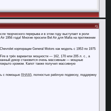
#
1
сле творческого перерыва и в этом году выступает в роли
ir 1956 года! Многие просили Bel Air для Mafia на протяжении
evrolet корпорации General Motors как модель с 1953 по 1975
ire в трёх вариантах мощности — 162, 170 или 205 л. с., а
рованный декор становится очень массивным — мощные
покрыто хромом. Капот также получил массивную
ить с помощью
RHAM
), полностью рабочую подвеску, поддержку