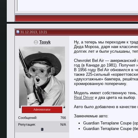
31.12.2013, 13:21
Tosyk
Ну, а теперь мы переходим к тра
Деда Мороза, даря нам классическ
долгих лет и были услышаны, теп
Chevrolet Bel Air — американски
год (в Канаде до 1981). Получил
В 1956 году Bel Air обновился в 
также 225-сильный «корветтовск
«двухэтажные» бампера, решётка
хромированную поперечину.
Модель имеет собственную тень, 
Real Driver
и два цвета на выбор.
Авто было добавлено в качестве 
Administrator
Заменяемые авто:
Сообщений:
766
Guardian Terraplane Coupe (ор
Репутация:
N/A
Guardian Terraplane Coupe (бе