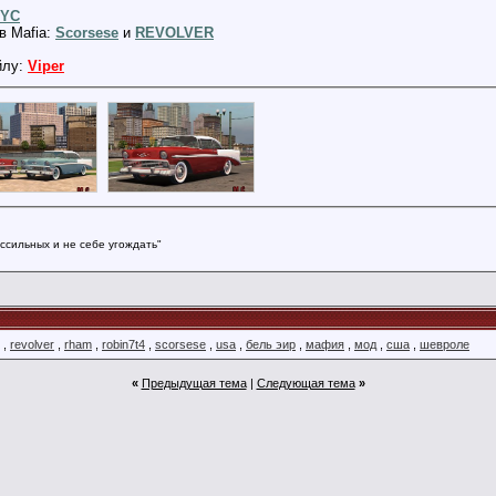
YC
в Mafia:
Scorsese
и
REVOLVER
йлу:
Viper
ссильных и не себе угождать"
,
revolver
,
rham
,
robin7t4
,
scorsese
,
usa
,
бель эир
,
мафия
,
мод
,
сша
,
шевроле
«
Предыдущая тема
|
Следующая тема
»