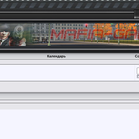
Календарь
Со
Р