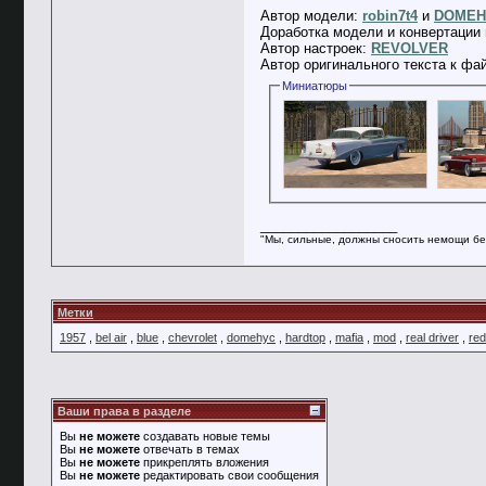
Автор модели:
robin7t4
и
DOMEH
Доработка модели и конвертации 
Автор настроек:
REVOLVER
Автор оригинального текста к фа
Миниатюры
__________________
"Мы, сильные, должны сносить немощи бе
Метки
1957
,
bel air
,
blue
,
chevrolet
,
domehyc
,
hardtop
,
mafia
,
mod
,
real driver
,
red
Ваши права в разделе
Вы
не можете
создавать новые темы
Вы
не можете
отвечать в темах
Вы
не можете
прикреплять вложения
Вы
не можете
редактировать свои сообщения