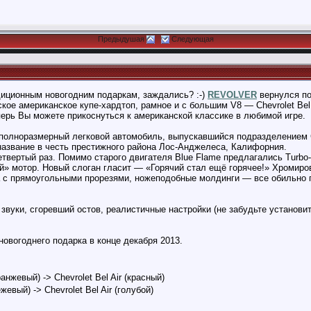
Предыдушая
Следующая
диционным новогодним подаркам, заждались? :-)
REVOLVER
вернулся по
ое американское купе-хардтоп, рамное и с большим V8 — Chevrolet Bel A
ерь Вы можете прикоснуться к американской классике в любимой игре.
й полноразмерный легковой автомобиль, выпускавшийся подразделением Ch
 название в честь престижного района Лос-Анджелеса, Калифорния.
четвертый раз. Помимо старого двигателя Blue Flame предлагались Turbo-F
ий» мотор. Новый слоган гласит — «Горячий стал ещё горячее!» Хроми
 с прямоугольными прорезями, ножеподобные молдинги — все обильно 
звуки, сгоревший остов, реалистичные настройки (не забудьте установ
новогоднего подарка в конце декабря 2013.
анжевый) -> Chevrolet Bel Air (красный)
жевый) -> Chevrolet Bel Air (голубой)