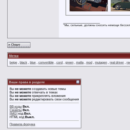
__________________
"Мы, сильные, должны сносить немощи бессил
Ответ
Метки
beige
,
black
,
blue
,
convertible
,
cord
,
green
,
mafia
,
mod
,
mutagen
,
real driver
,
re
Ваши права в разделе
Вы
не можете
создавать новые темы
Вы
не можете
отвечать в темах
Вы
не можете
прикреплять вложения
Вы
не можете
редактировать свои сообщения
BB коды
Вкл.
Смайлы
Вкл.
[IMG]
код
Вкл.
HTML код
Выкл.
Правила форума