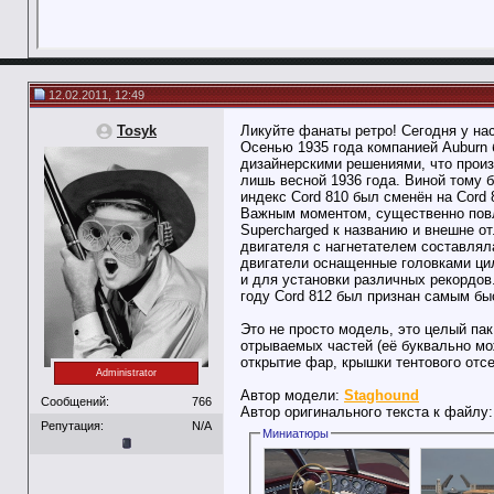
12.02.2011, 12:49
Tosyk
Ликуйте фанаты ретро! Сегодня у нас
Осенью 1935 года компанией Auburn 
дизайнерскими решениями, что прои
лишь весной 1936 года. Виной тому 
индекс Cord 810 был сменён на Cord
Важным моментом, существенно повл
Supercharged к названию и внешне 
двигателя с нагнетателем составляла
двигатели оснащенные головками ци
и для установки различных рекордов
году Cord 812 был признан самым б
Это не просто модель, это целый па
отрываемых частей (её буквально мож
открытие фар, крышки тентового отсе
Administrator
Автор модели:
Staghound
Сообщений:
766
Автор оригинального текста к файлу
Репутация:
N/A
Миниатюры