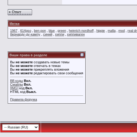
Ответ
Метки
1967
,
614gso
,
ben pon
,
blue
,
green
,
heinrich nordhoff
,
hippie
,
mafia
,
mod
,
real d
бернарду-ду-кампу
,
синий
,
хиппи
,
хиппиваген
Ваши права в разделе
Вы
не можете
создавать новые темы
Вы
не можете
отвечать в темах
Вы
не можете
прикреплять вложения
Вы
не можете
редактировать свои сообщения
BB коды
Вкл.
Смайлы
Вкл.
[IMG]
код
Вкл.
HTML код
Выкл.
Правила форума