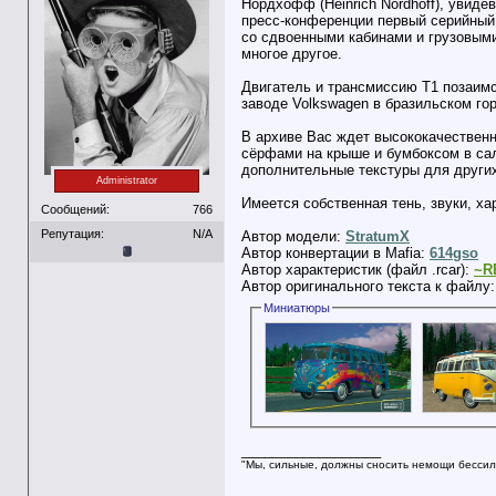
Нордхофф (Heinrich Nordhoff), увиде
пресс-конференции первый серийный 
со сдвоенными кабинами и грузовыми
многое другое.
Двигатель и трансмиссию T1 позаимст
заводе Volkswagen в бразильском го
В архиве Вас ждет высококачественн
сёрфами на крыше и бумбоксом в сало
дополнительные текстуры для других
Administrator
Имеется собственная тень, звуки, ха
Сообщений:
766
Репутация:
N/A
Автор модели:
StratumX
Автор конвертации в Mafia:
614gso
Автор характеристик (файл .rcar):
~R
Автор оригинального текста к файлу
Миниатюры
__________________
"Мы, сильные, должны сносить немощи бессил