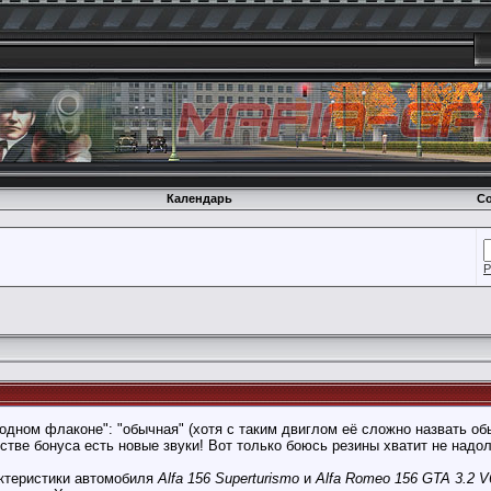
Календарь
Со
Р
 одном флаконе": "обычная" (хотя с таким двиглом её сложно назвать об
естве бонуса есть новые звуки! Вот только боюсь резины хватит не надол
ктеристики автомобиля
Alfa 156 Superturismo
и
Alfa Romeo 156 GTA 3.2 V