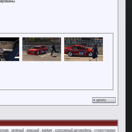
ированы.
цитата
ночная
,
зелёный
,
красный
,
мафия
,
спортивный автомобиль
,
супертуризмо