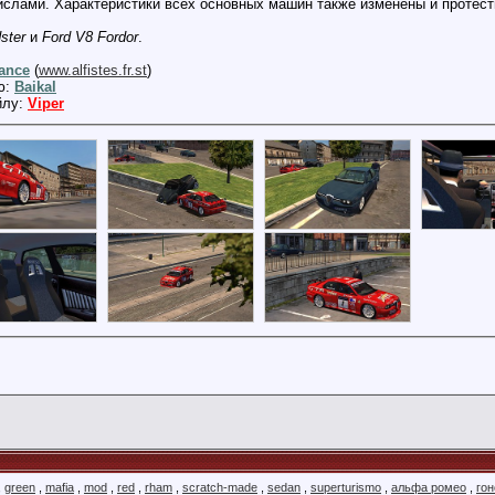
слами. Характеристики всех основных машин также изменены и протест
ster
и
Ford V8 Fordor
.
ance
(
www.alfistes.fr.st
)
ю:
Baikal
йлу:
Viper
,
green
,
mafia
,
mod
,
red
,
rham
,
scratch-made
,
sedan
,
superturismo
,
альфа ромео
,
го