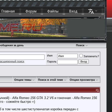
Главная
Форум
Файлы
Вход
общения за день
Поиск
Имя
Запомнить?
асширенный поиск
Пароль
Опции темы
Поиск в этой теме
Опции просмотра
#
1
ычной) -
Alfa Romeo 156 GTA 3.2 V6
и гоночная -
Alfa Romeo 156
го - сожжёте быстро =)
6
в том числе шестиступенчатая коробка передач с