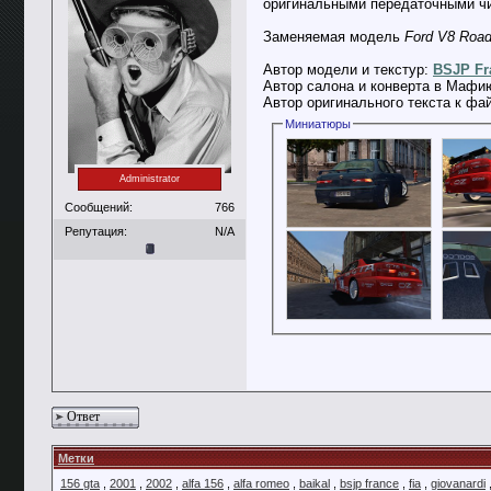
оригинальными передаточными чи
Заменяемая модель
Ford V8 Road
Автор модели и текстур:
BSJP Fr
Автор салона и конверта в Мафи
Автор оригинального текста к фа
Миниатюры
Administrator
Сообщений:
766
Репутация:
N/A
Ответ
Метки
156 gta
,
2001
,
2002
,
alfa 156
,
alfa romeo
,
baikal
,
bsjp france
,
fia
,
giovanardi