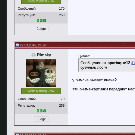
Mafia Modding Crew
Сообщений:
170
Репутация:
259
Judge
22.03.2018, 21:28
Rimsky
Цитата:
Сообщение от
spartaque12
оуенный пост
у римске бывает иначе?
эти ониме-картинки передают на
Mafia Modding Crew
Сообщений:
170
Репутация:
259
Judge