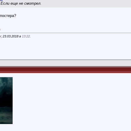
 Если еще не смотрел.
опостера?
а
; 23.03.2018 в
13:22
.