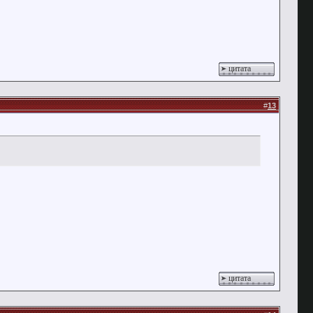
цитата
#
13
цитата