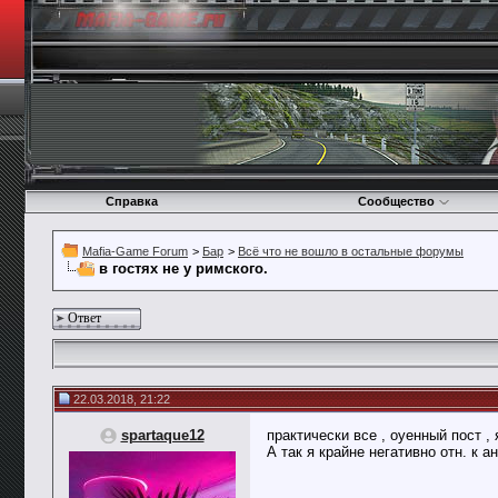
Справка
Сообщество
Mafia-Game Forum
>
Бар
>
Всё что не вошло в остальные форумы
в гостях не у римского.
Ответ
22.03.2018, 21:22
spartaque12
практически все , оуенный пост ,
А так я крайне негативно отн. к 