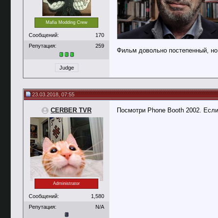
Mafia Modding Crew
Сообщений:
170
Репутация:
259
Фильм довольно постепенный, но
Judge
23.03.2018, 07:55
CERBER TVR
Посмотри Phone Booth 2002. Если
Administrator
Сообщений:
1,580
Репутация:
N/A