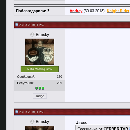
Поблагодарили: 3
Andrey
(30.03.2018),
Knight Rider
23.03.2018, 11:52
Rimsky
Mafia Modding Crew
Сообщений:
170
Репутация:
259
Judge
23.03.2018, 11:53
Rimsky
Цитата:
Сообщение от
CERBER TVR