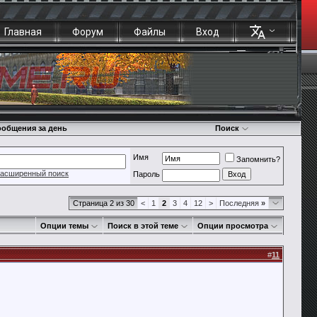
Главная
Форум
Файлы
Вход
общения за день
Поиск
Имя
Запомнить?
асширенный поиск
Пароль
Страница 2 из 30
<
1
2
3
4
12
>
Последняя
»
Опции темы
Поиск в этой теме
Опции просмотра
#
11