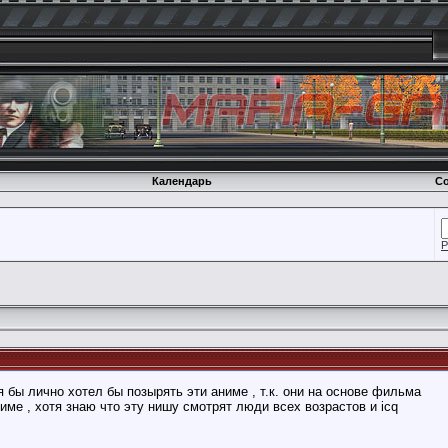
Календарь
Со
Р
 я бы лично хотел бы позырять эти аниме , т.к. они на основе фильма
аниме , хотя знаю что эту нишу смотрят люди всех возрастов и icq