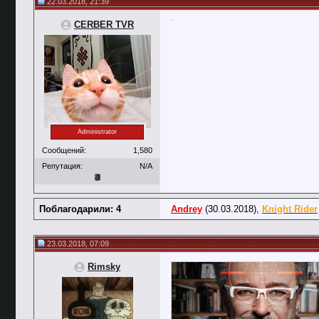
22.03.2018, 21:39
CERBER TVR
Administrator
Сообщений:
1,580
Репутация:
N/A
Поблагодарили: 4
Andrey
(30.03.2018),
Knight Rider
23.03.2018, 07:09
Rimsky