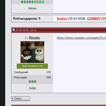
Hitman
Поблагодарили: 5
Andrey
(30.03.2018),
CERBER TV
23.03.2018, 13:14
Rimsky
https://www.youtube.com/watch?v
Mafia Modding Crew
Сообщений:
170
Репутация:
259
Judge
Ответ