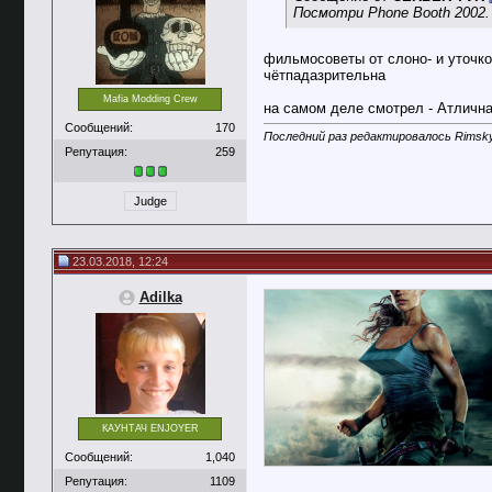
Посмотри Phone Booth 2002.
фильмосоветы от слоно- и уточк
чётпадазрительна
Mafia Modding Crew
на самом деле смотрел - Атличн
Сообщений:
170
Последний раз редактировалось Rimsky
Репутация:
259
Judge
23.03.2018, 12:24
Adilka
КАУНТАЧ ENJOYER
Сообщений:
1,040
Репутация:
1109