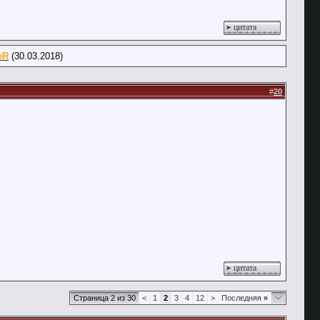
цитата
eR
(30.03.2018)
#
20
цитата
Страница 2 из 30
<
1
2
3
4
12
>
Последняя
»