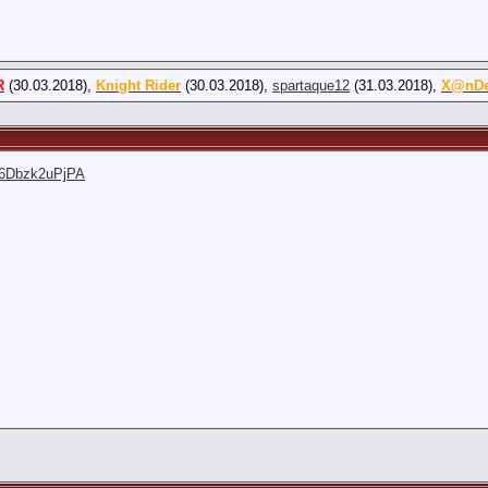
R
(30.03.2018),
Knight Rider
(30.03.2018),
spartaque12
(31.03.2018),
X@nD
=6Dbzk2uPjPA