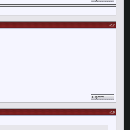
#
17
цитата
#
18