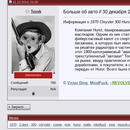
31.12.2014, 01:58
Tosyk
Больше об авто // 30 декабря 
----------------------------------------------
Информация о
1970 Chrysler 300 Hurs
Компания Hurst, базировавшая
маслкаров. Одним из них стал 
фибергласовый капот со спор
багажника, в которую был имп
на решётке радиатора и частич
этот 1900-килограммовый "авиа
трехступенчатый "автомат" To
на рынке, ввиду практически 
доработками, а покупатели, в
передач от Hurst. Всего было 
Administrator
-------------------------------
©
Victor Ding
,
MindFuck
,
~REVOLV
Сообщений:
766
Репутация:
N/A
Закрыто
Метки
1970
,
2-door
,
300
,
chrysler
,
coupe
,
gray
,
hurst
,
mafia
,
mindfuck
,
mod
,
muscle 