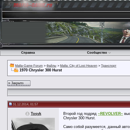
Справка
Сообщество
Mafia-Game Forum
>
Файлы
>
Mafia: City of Lost Heaven
>
Транспорт
1970 Chrysler 300 Hurst
Закрыто
31.12.2014, 01:57
Tosyk
Второй год подряд
~REVOLVER~
выс
Chrysler 300 Hurst.
Само собой разумеется, данный авто