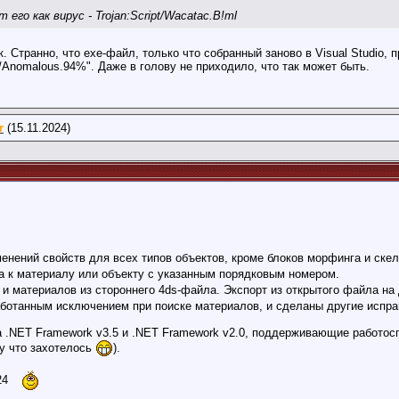
его как вирус - Trojan:Script/Wacatac.B!ml
. Странно, что ехе-файл, только что собранный заново в Visual Studio,
g/Anomalous.94%". Даже в голову не приходило, что так может быть.
r
(15.11.2024)
енений свойств для всех типов объектов, кроме блоков морфинга и скел
 к материалу или объекту с указанным порядковым номером.
 и материалов из стороннего 4ds-файла. Экспорт из открытого файла на
ботанным исключением при поиске материалов, и сделаны другие испра
 .NET Framework v3.5 и .NET Framework v2.0, поддерживающие работос
му что захотелось
).
024