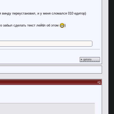
 я винду переустановил, и у меня сломался 010 едитор)
что забыл сделать текст лейбл об этом
)
цитата
#
3