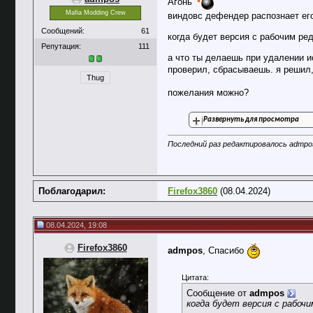
Агонь
Mafia Modding Crew
виндовс дефендер распознает его 
Сообщений:
61
когда будет версия с рабочим ред
Репутация:
111
а что ты делаешь при удалении 
проверил, сбрасываешь. я решил, 
Thug
пожелания можно?
Развернуть для просмотра
Последний раз редактировалось admpos
Поблагодарил:
Firefox3860
(08.04.2024)
08.04.2024, 19:08
Firefox3860
admpos
, Спасибо
Цитата:
Сообщение от
admpos
когда будет версия с рабоч