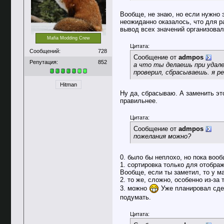
Вообще, не знаю, но если нужно 
неожиданно оказалось, что для р
вывод всех значений организовал,
Mafia Modding Crew
Цитата:
Сообщений:
728
Сообщение от
admpos
Репутация:
852
а что ты делаешь при удал
проверил, сбрасываешь. я ре
Hitman
Ну да, сбрасываю. А заменить это
правильнее.
Цитата:
Сообщение от
admpos
пожелания можно?
0. было бы неплохо, но пока вооб
1. сортировка только для отобра
Вообще, если ты заметил, то у ма
2. то же, сложно, особенно из-за
3. можно
Уже планировал сдел
подумать.
Цитата: