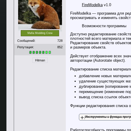
FireModelka
v1.0
FireModelka — программа для ре
просматривать и изменять свойст
Возможности программы
Mafia Modding Crew
Доступно редактирование свойств
плотностей всего материала и те
Сообщений:
728
Редактирование свойств объектов
и размеров объекта.
Репутация:
852
Действует отображение всех знач
авторотации (Autorotate object).
Hitman
Редактирование списка материал
добавление новых материал
удаление существующих ма
дублирование (копирование 
перемещение (изменение пор
вывод списка ссылок объект
Функции редактирования списка 
Инструменты и функции прог
Работоспособность программы по