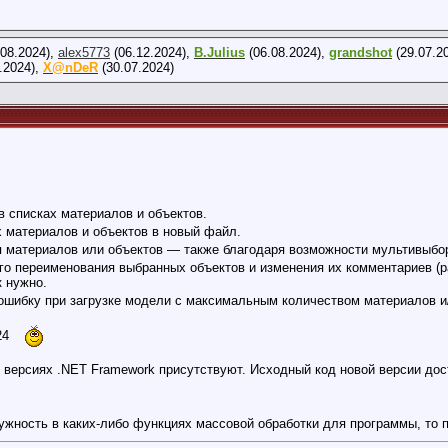
08.2024),
alex5773
(06.12.2024),
B.Julius
(06.08.2024),
grandshot
(29.07.2
.2024),
X@nDeR
(30.07.2024)
 списках материалов и объектов.
 материалов и объектов в новый файл.
 материалов или объектов — также благодаря возможности мультивыбо
о переименования выбранных объектов и изменения их комментариев (р
к нужно.
ошибку при загрузке модели с максимальным количеством материалов и
024
версиях .NET Framework присутствуют. Исходный код новой версии дост
 нужность в каких-либо функциях массовой обработки для программы, т