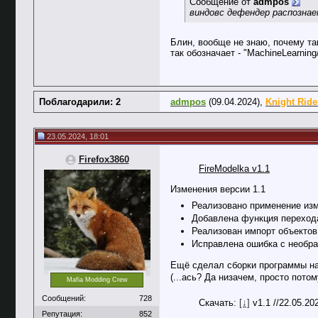
Сообщение от
admpos
виндовс дефендер распознает 
Блин, вообще не знаю, почему так
так обозначает - "MachineLearnin
Поблагодарили: 2
admpos
(09.04.2024),
Knight Ride
23.05.2024, 18:01
Firefox3860
FireModelka v1.1
Изменения версии 1.1
Реализовано применение изм
Добавлена функция перехода
Реализован импорт объектов
Исправлена ошибка с необра
Ещё сделал сборки программы на
(...ась? Да низачем, просто пото
Mafia Modding Crew
Сообщений:
728
Скачать:
[↓]
v1.1 //22.05.2
Репутация:
852