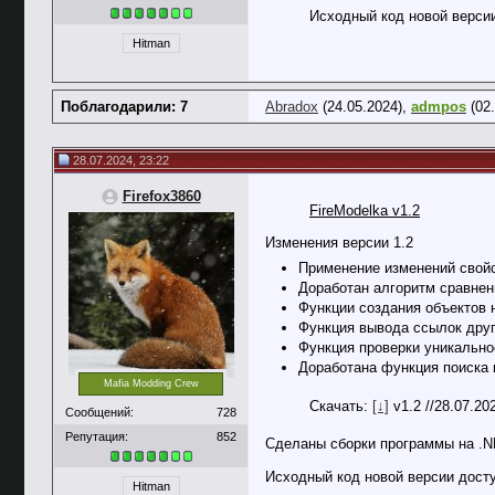
Исходный код новой версии
Hitman
Поблагодарили: 7
Abradox
(24.05.2024),
admpos
(02.
28.07.2024, 23:22
Firefox3860
FireModelka v1.2
Изменения версии 1.2
Применение изменений свойс
Доработан алгоритм сравнен
Функции создания объектов 
Функция вывода ссылок друг
Функция проверки уникально
Доработана функция поиска 
Mafia Modding Crew
Скачать:
[↓]
v1.2 //28.07.2
Сообщений:
728
Репутация:
852
Сделаны сборки программы на .N
Исходный код новой версии досту
Hitman