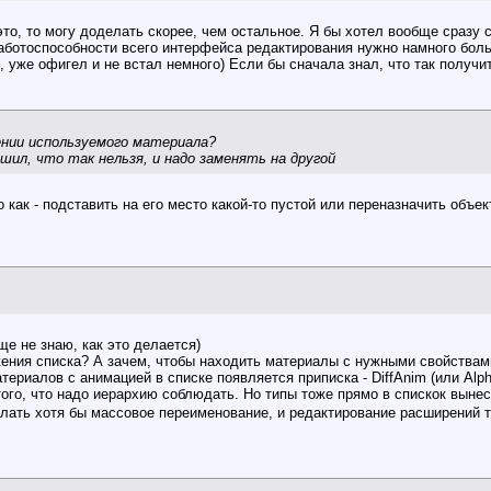
это, то могу доделать скорее, чем остальное. Я бы хотел вообще сразу 
аботоспособности всего интерфейса редактирования нужно намного боль
 уже офигел и не встал немного) Если бы сначала знал, что так получит
ении используемого материала?
шил, что так нельзя, и надо заменять на другой
 как - подставить на его место какой-то пустой или переназначить объе
ще не знаю, как это делается)
жения списка? А зачем, чтобы находить материалы с нужными свойствами?
териалов с анимацией в списке появляется приписка - DiffAnim (или Alp
 того, что надо иерархию соблюдать. Но типы тоже прямо в спискок выне
ать хотя бы массовое переименование, и редактирование расширений 