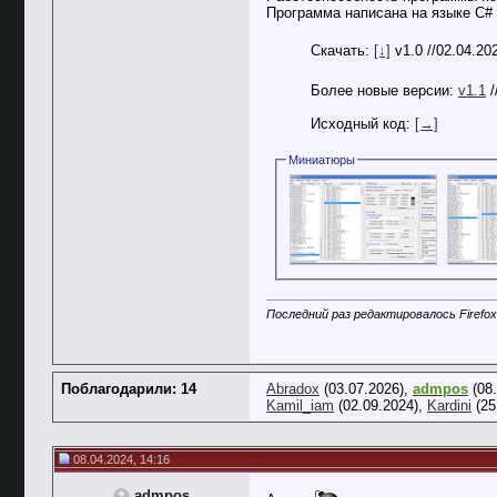
Программа написана на языке C# 
Скачать:
[↓]
v1.0 //02.04.2
Более новые версии:
v1.1
/
Исходный код:
[→]
Миниатюры
Последний раз редактировалось Firefox
Поблагодарили: 14
Abradox
(03.07.2026),
admpos
(08.
Kamil_iam
(02.09.2024),
Kardini
(25
08.04.2024, 14:16
admpos