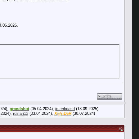
4.06.2026.
цитата
024),
grandshot
(05.04.2024),
jmenbdasd
(13.09.2025),
.2024),
ruslan13
(03.04.2024),
X@nDeR
(30.07.2024)
#
2