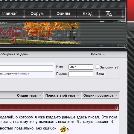
Главная
Форум
Файлы
Вход
общения за день
Поиск
Имя
Запомнить?
асширенный поиск
Пароль
Опции темы
Поиск в этой теме
Опции просмотра
#
1
елей, о котором я уже когда-то раньше здесь писал. Это пока
же есть, поэтому хочу выложить пока хотя бы такую версию. В
лностью правильно, без ошибок