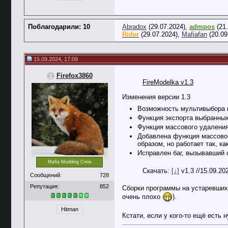
Поблагодарили: 10
Abradox
(29.07.2024),
admpos
(21.
Rider
(29.07.2024),
Mafiafan
(20.09
15.09.2024, 17:09
Firefox3860
FireModelka v1.3
Изменения версии 1.3
Возможность мультивыбора в
Функция экспорта выбранных
Функция массового удаления
Добавлена функция массовог
образом, но работает так, ка
Исправлен баг, вызывавший 
Mafia Modding Crew
Скачать:
[↓]
v1.3 //15.09.2
Сообщений:
728
Репутация:
852
Сборки программы на устаревших 
очень плохо
).
Hitman
Кстати, если у кого-то ещё есть