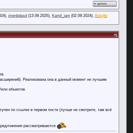
цитата
024),
jmenbdasd
(13.09.2025),
Kamil_iam
(02.09.2024),
Knight
#
6
ра.
асширений). Реализована она в данный момент не лучшим
/или объектов.
упен по ссылке в первом посте (лучше не смотрите, там всё
о предложения рассматриваются