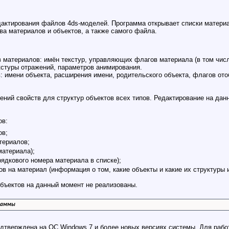
дактирования файлов 4ds-моделей. Программа открывает списки материа
ва материалов и объектов, а также самого файла.
 материалов: имён текстур, управляющих флагов материала (в том числ
кстуры отражений, параметров анимирования.
: имени объекта, расширения имени, родительского объекта, флагов ото
ений свойств для структур объектов всех типов. Редактирование на дан
ов:
ов;
териалов;
материала);
ядкового номера материала в списке);
ов на материал (информация о том, какие объекты и какие их структуры
объектов на данный момент не реализованы.
раммы
дтверждена на ОС Windows 7 и более новых версиях системы. Для работ