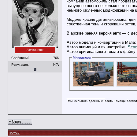
компании автомобиль стал продавать
выпущено всего несколько сотен так
немногочисленных модификаций на ша
Модель крайне детализирована: двиг
собственная тень и сгоревший остов
В архиве ранняя версия авто — с де
Автор модели и конвертации в Mafia
Автор анимаций и их настройки:
Scor
Administrator
Автор оригинального текста к файлу
Миниатюры
Сообщений:
766
Репутация:
N/A
__________________
"Мы, сильные, должны сносить немощи бессил
Ответ
Метки