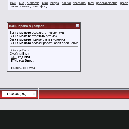
1931
,
66a
,
authentic
,
blue
,
briggs
,
deluxe
,
firestone
,
ford
,
general electric
,
green
пикап
,
синий
,
сша
,
форд
Ваши права в разделе
Вы
не можете
создавать новые темы
Вы
не можете
отвечать в темах
Вы
не можете
прикреплять вложения
Вы
не можете
редактировать свои сообщения
BB коды
Вкл.
Смайлы
Вкл.
[IMG]
код
Вкл.
HTML код
Выкл.
Правила форума