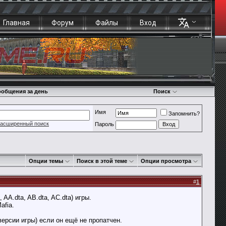
Главная
Форум
Файлы
Вход
общения за день
Поиск
Имя
Запомнить?
асширенный поиск
Пароль
Опции темы
Поиск в этой теме
Опции просмотра
#
1
, AA.dta, AB.dta, AC.dta) игры.
afia.
версии игры) если он ещё не пропатчен.