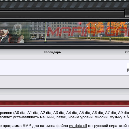
Календарь
Со
Р
ов (A0.dta, A1.dta, A2.dta, A3.dta, A4.dta, A5.dta, A6.dta, A7.dta, A9.dta
воляет устанавливать машины, патчи, новые уровни, миссии, музыку в M
к же программа RMP для патчинга файла
rw_data.dll
(от русской пиратской 