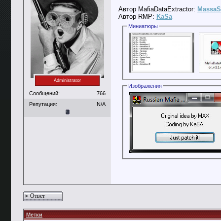
Автор MafiaDataExtractor:
MassaS
Автор RMP:
KaSa
Миниатюры
Administrator
Изображения
Сообщений:
766
Репутация:
N/A
Ответ
Метки