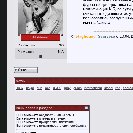
агентства использовались
фургонов для доставки нап
модификация K-5, по сути
считанные единицы этих ун
пользовались заслуженным 
имя на Navistar.
--------------------------
©
Staghound
,
Scorsese
// 10.04.1
Administrator
Сообщений:
766
Репутация:
N/A
Ответ
Метки
1937
,
beige
,
blue
,
coe
,
d-300
,
gray
,
green
,
international
,
model
,
red
,
scors
Ваши права в разделе
Вы
не можете
создавать новые темы
Вы
не можете
отвечать в темах
Вы
не можете
прикреплять вложения
Вы
не можете
редактировать свои сообщения