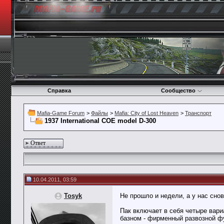
Справка
Сообщество
Mafia-Game Forum
>
Файлы
>
Mafia: City of Lost Heaven
>
Транспорт
1937 International COE model D-300
Ответ
10.04.2011, 03:59
Tosyk
Не прошло и недели, а у нас сно
Пак включает в себя четыре вари
базном - фирменный развозной фур