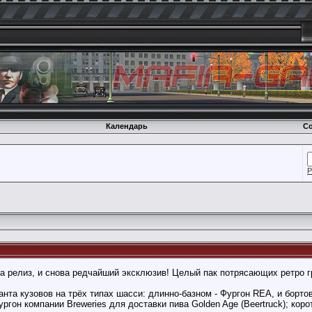
Календарь
Со
Р
ва релиз, и снова редчайший эксклюзив! Целый пак потрясающих ретро гр
анта кузовов на трёх типах шасси: длинно-базном - Фургон REA, и борто
гон компании Breweries для доставки пива Golden Age (Beertruck); корот