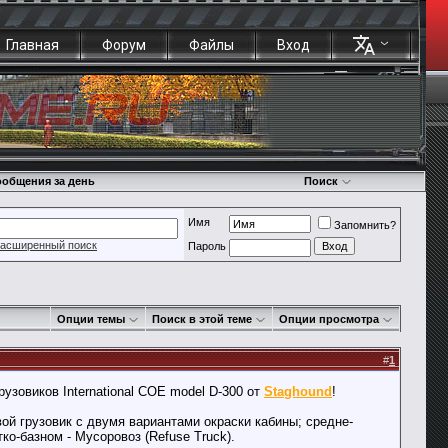
Главная
Форум
Файлы
Вход
общения за день
Поиск
Имя
Запомнить?
асширенный поиск
Пароль
Опции темы
Поиск в этой теме
Опции просмотра
#
1
узовиков International COE model D-300 от
Staghound
!
вой грузовик с двумя вариантами окраски кабины; средне-
ко-базном - Мусоровоз (Refuse Truck).