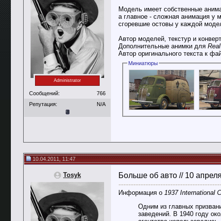
Модель имеет собственные аним
а главное - сложная анимация у 
сгоревшие остовы у каждой моде
Автор моделей, текстур и конверт
Дополнительные анимки для
Real
Автор оригинального текста к фа
Миниатюры
Administrator
Сообщений:
766
Репутация:
N/A
10.04.2011, 11:47
Tosyk
Больше об авто // 10 апрел
-----------------------------------------
Информация о
1937 International
Одним из главных призвани
заведений. В 1940 году ок