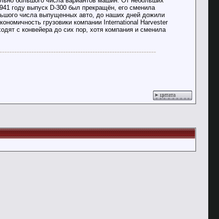
ольно большого числа вариантов машин. От небольших
941 году выпуск D-300 был прекращён, его сменила
льшого числа выпущенных авто, до наших дней дожили
номичность грузовики компании International Harvester
одят с конвейера до сих пор, хотя компания и сменила
----------------------------------------------------------------
цитата