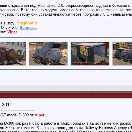
ации открывания под
Real Driver 2.0
: открывающиеся задние и боковые ст
мусоровоза. Естественно модель имеет собственные тени, сгоревшие осто
ли свои, поэтому они устанавливаются через программу
CIE
- вниматель
а в игру:
Staghound
 Driver 2.0
:
Scorsese
йлу:
Viper
я 2011
------------------------
 COE model D-300
от
Viper
:
й D-300 как раз и стала работа в таких городах в качестве лёгких разв
оло 300 таких машин было закуплено для нужд Railway Express Agency (