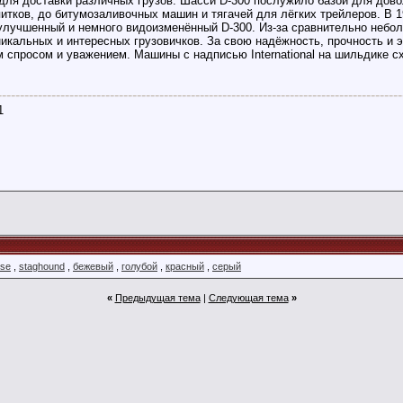
 для доставки различных грузов. Шасси D-300 послужило базой для дов
итков, до битумозаливочных машин и тягачей для лёгких трейлеров. В 1
 улучшенный и немного видоизменённый D-300. Из-за сравнительно небо
икальных и интересных грузовичков. За свою надёжность, прочность и эко
спросом и уважением. Машины с надписью International на шильдике сх
------------------------------------------------------------------------------------------
1
ese
,
staghound
,
бежевый
,
голубой
,
красный
,
серый
«
Предыдущая тема
|
Следующая тема
»