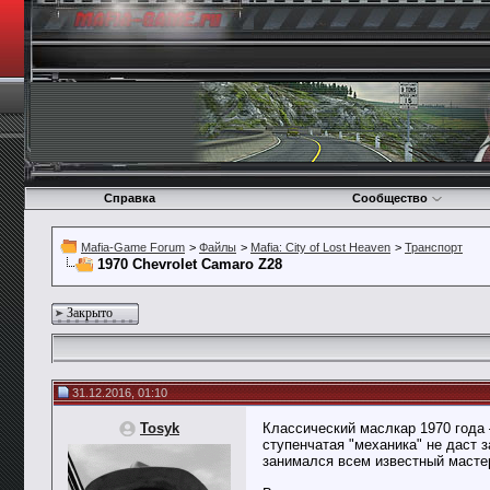
Справка
Сообщество
Mafia-Game Forum
>
Файлы
>
Mafia: City of Lost Heaven
>
Транспорт
1970 Chevrolet Camaro Z28
Закрыто
31.12.2016, 01:10
Tosyk
Классический маслкар 1970 года 
ступенчатая "механика" не даст 
занимался всем известный маст