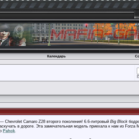
Календарь
Со
Р
— Chevrolet Camaro Z28 второго поколения! 6.6-литровый
Big Block
бодро
заскучать в дороге. Эта замечательная модель приехала к нам из Forza 
ер
Pahok
.