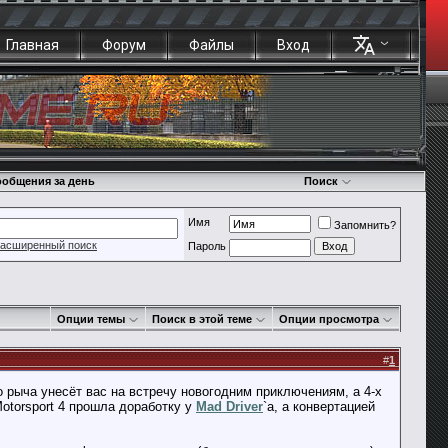
Главная
Форум
Файлы
Вход
общения за день
Поиск
Имя
Запомнить?
асширенный поиск
Пароль
Опции темы
Поиск в этой теме
Опции просмотра
#
1
 рыча унесёт вас на встречу новогодним приключениям, а 4-х
Motorsport 4 прошла доработку у
Mad Driver
`а, а конвертацией