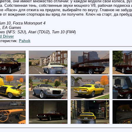
цветов, они имеют множество отличий: у каждой модели свои колеса, р
а. Собственная тень, собственные звуки мощного V8, рабочая подвеска и
е «Race» для отжига на пределе, выбирайте по вкусу. Главное не забудь
е от вождения спорткара вы вряд ли получите. Ключ на старт, да пребуд
urn 10
,
Forza Motorsport 4
,
EA Games
mes
(
NFS: S2U
),
Atari
(
TDU2
),
Turn 10
(
FM4
)
d Driver
ктеристик:
Pahok