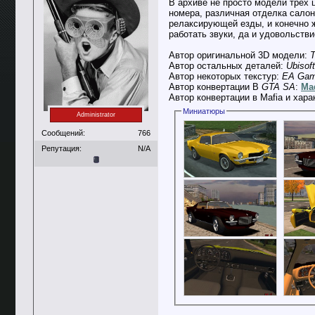
В архиве не просто модели трех 
номера, различная отделка салон
релаксирующей езды, и конечно ж
работать звуки, да и удовольстви
Автор оригинальной 3D модели:
T
Автор остальных деталей:
Ubisoft
Автор некоторых текстур:
EA Ga
Автор конвертации В
GTA SA
:
Ma
Автор конвертации в Mafia и хара
Миниатюры
Administrator
Сообщений:
766
Репутация:
N/A