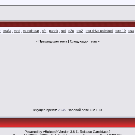
r
,
mafia
,
mod
,
muscle car
,
nfs
,
pahok
,
red
,
s2u
,
tdu2
,
test drive unlimited
,
turn 10
,
usa
«
Предыдущая тема
|
Следующая тема
»
Текущее время:
23:45
. Часовой пояс GMT +3.
Powered by vBulletin® Version 3.8.11 Release Candidate 2