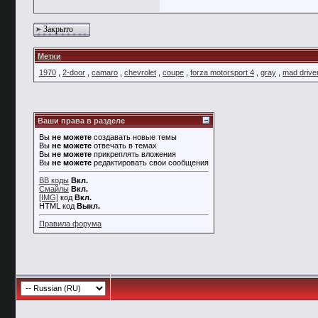
Закрыто
Метки
1970
,
2-door
,
camaro
,
chevrolet
,
coupe
,
forza motorsport 4
,
gray
,
mad drive
Ваши права в разделе
Вы
не можете
создавать новые темы
Вы
не можете
отвечать в темах
Вы
не можете
прикреплять вложения
Вы
не можете
редактировать свои сообщения
BB коды
Вкл.
Смайлы
Вкл.
[IMG]
код
Вкл.
HTML код
Выкл.
Правила форума