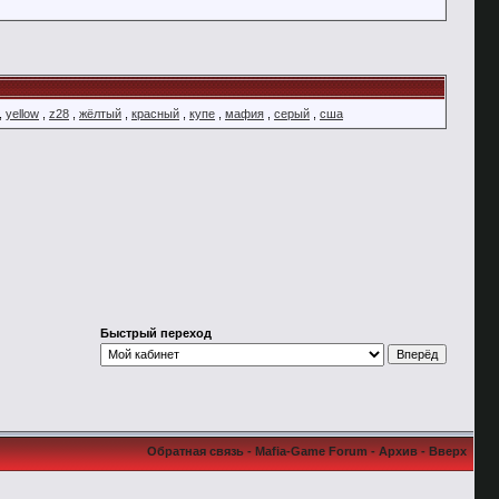
,
yellow
,
z28
,
жёлтый
,
красный
,
купе
,
мафия
,
серый
,
сша
Быстрый переход
Обратная связь
-
Mafia-Game Forum
-
Архив
-
Вверх