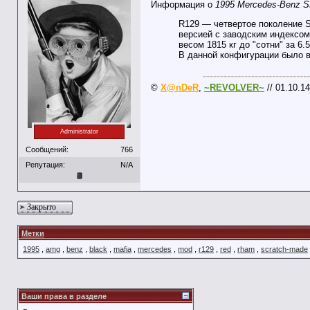
Информация о
1995 Mercedes-Benz S
R129 — четвертое поколение S
версией с заводским индексом 
весом 1815 кг до "сотни" за 6
В данной конфигурации было в
-------------------------------
©
X@nDeR
,
~REVOLVER~
// 01.10.14
Administrator
Сообщений:
766
Репутация:
N/A
Закрыто
Метки
1995
,
amg
,
benz
,
black
,
mafia
,
mercedes
,
mod
,
r129
,
red
,
rham
,
scratch-made
Ваши права в разделе