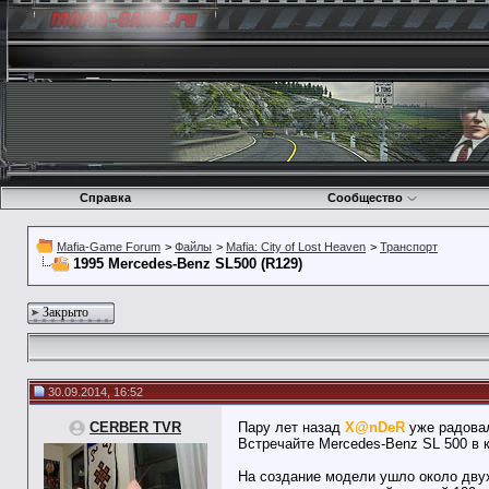
Справка
Сообщество
Mafia-Game Forum
>
Файлы
>
Mafia: City of Lost Heaven
>
Транспорт
1995 Mercedes-Benz SL500 (R129)
Закрыто
30.09.2014, 16:52
CERBER TVR
Пару лет назад
X@nDeR
уже радовал
Встречайте Mercedes-Benz SL 500 в 
На создание модели ушло около двух 