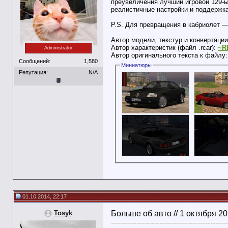
преувеличения лучший игровой 129-ый
реалистичные настройки и поддержк
P.S. Для превращения в кабриолет —
Автор модели, текстур и конвертац
Автор характеристик (файл .rcar):
~R
Administrator
Автор оригинального текста к файлу
Сообщений:
1,580
Миниатюры
Репутация:
N/A
01.10.2014, 22:17
Tosyk
Больше об авто // 1 октября 2
----------------------------------------------