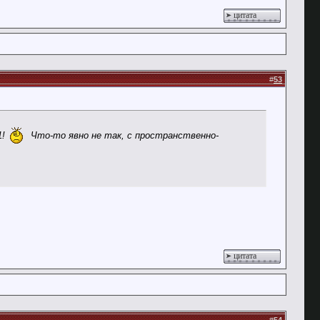
цитата
#
53
1!
Что-то явно не так, с пространственно-
цитата