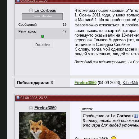
04.09.2023, 21:58
Le Corbeau
Что же раз пошёл караван о**ите
1. Осень 2011 года, у меня толь
Junior Member
и Мафией 1. Из-за особенностей 
Невозможно отказаться, я пробов
Сообщений:
19
воспользоваться картой, которая
Репутация:
47
почему-то оказывали на 13-летне
персонаж Томаса Анджело (тот, к
Беличем и Солидом Снейком.
Detective
К слову, тогда мой одноклассник 
людей утонченных, людей-эстетов
Последний раз редактировалось Le Corb
Поблагодарили: 3
Firefox3860
(04.09.2023),
KiberMik
04.09.2023, 23:33
Firefox3860
Цитата:
Сообщение от
Le Corbeau
К слову, тогда мой однокла
это игра для людей утончен
Хах, вот это 146%