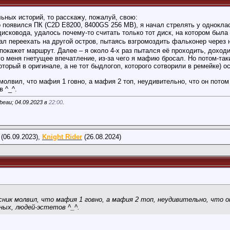
льных историй, то расскажу, пожалуй, свою:
ко появился ПК (C2D E8200, 8400GS 256 MB), я начал стрелять у однокла
дисковода, удалось почему-то считать только тот диск, на котором была
ал переехать на другой остров, пытаясь взгромоздить фальконер через
 покажет маршрут. Далее – я около 4-х раз пытался её проходить, дохо
го меня гнетущее впечатление, из-за чего я мафию бросал. Но потом-так
оторый в оригинале, а не тот быдлогоп, которого сотворили в ремейке
молвил, что мафия 1 говно, а мафия 2 топ, неудивительно, что он потом
 ^_^.
eau; 04.09.2023 в
22:00
.
(06.09.2023),
Knight Rider
(26.08.2024)
ссник молвил, что мафия 1 говно, а мафия 2 топ, неудивительно, что 
ных, людей-эстетов ^_^.