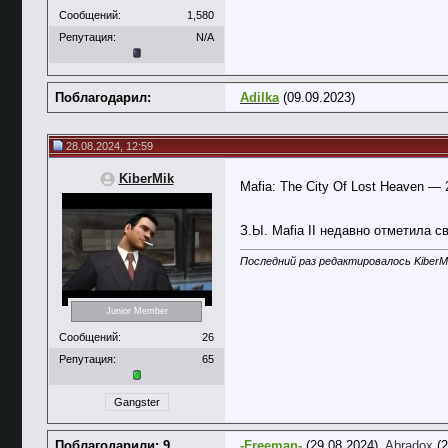
Сообщений:
1,580
Репутация:
N/A
Поблагодарил:
Adilka
(09.09.2023)
28.08.2024, 12:59
KiberMik
Mafia: The City Of Lost Heaven — 
З.Ы. Mafia II недавно отметила с
Последний раз редактировалось KiberMi
Junior Member
Сообщений:
26
Репутация:
65
Gangster
Поблагодарили: 9
-Freeman-
(29.08.2024),
Abradox
(2