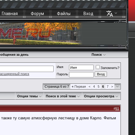
Главная
Форум
Файлы
Вход
общения за день
Поиск
Имя
Запомнить?
асширенный поиск
Пароль
Страница 6 из 7
«
Первая
<
4
5
6
7
>
Опции темы
Поиск в этой теме
Опции просмотра
#
51
 а также ту самую атмосферную лестницу в доме Карло. Фильм