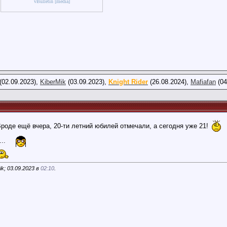
vBulletin [media]
(02.09.2023),
KiberMik
(03.09.2023),
Knight Rider
(26.08.2024),
Mafiafan
(04
роде ещё вчера, 20-ти летний юбилей отмечали, а сегодня уже 21!
...
k; 03.09.2023 в
02:10
.