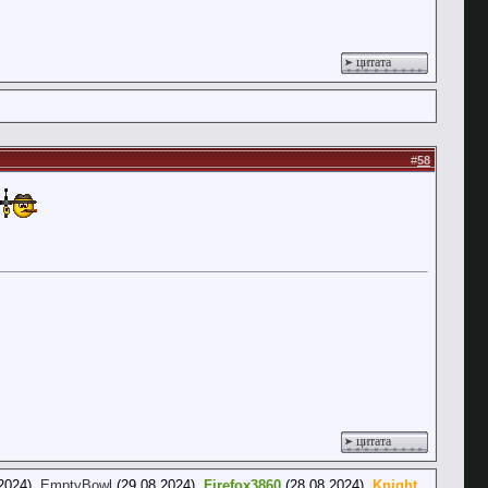
цитата
#
58
цитата
2024),
EmptyBowl
(29.08.2024),
Firefox3860
(28.08.2024),
Knight