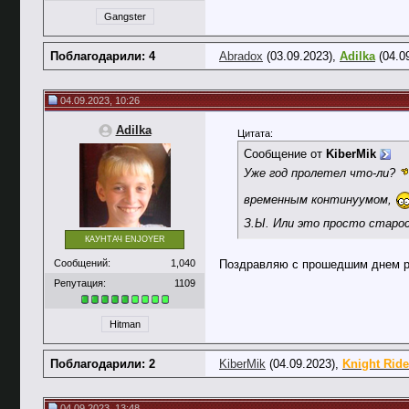
Gangster
Поблагодарили: 4
Abradox
(03.09.2023),
Adilka
(04.0
04.09.2023, 10:26
Adilka
Цитата:
Сообщение от
KiberMik
Уже год пролетел что-ли?
временным континуумом,
З.Ы. Или это просто старос
КАУНТАЧ ENJOYER
Сообщений:
1,040
Поздравляю с прошедшим днем р
Репутация:
1109
Hitman
Поблагодарили: 2
KiberMik
(04.09.2023),
Knight Ride
04.09.2023, 13:48