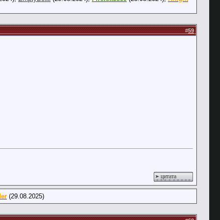
#
59
цитата
der
(29.08.2025)