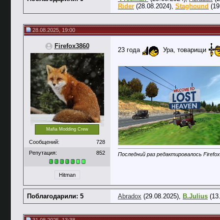
Rider
(28.08.2024),
Staghound
(19
28.08.2025, 19:00
Firefox3860
23 года
Ура, товарищи
Mafia Modding Crew
Сообщений:
728
Репутация:
852
Последний раз редактировалось Firefox
Hitman
Поблагодарили: 5
Abradox
(29.08.2025),
B.Julius
(13