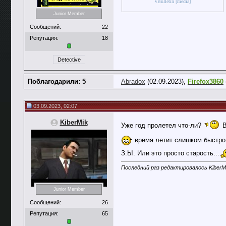
vBulletin [media]
Junior Member
Сообщений:
22
Репутация:
18
Detective
Поблагодарили: 5
Abradox
(02.09.2023),
Firefox3860
03.09.2023, 02:07
KiberMik
Уже год пролетел что-ли?
В
время летит слишком быстро
З.Ы. Или это просто старость...
Последний раз редактировалось KiberMi
Junior Member
Сообщений:
26
Репутация:
65