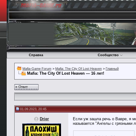
Справка
Сообщество
Mafia-Game Forum
>
Mafia: The City Of Lost Heaven
>
Главный
Mafia: The City Of Lost Heaven — 16 лет!
Ответ
01.09.2023, 20:45
Drier
Если уж зашла речь о Вавре, я м
называется "Ангелы с грязными л