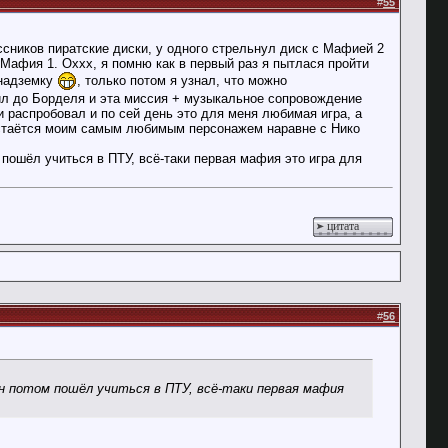
#
55
ссников пиратские диски, у одного стрельнул диск с Мафией 2
 Мафия 1. Оххх, я помню как в первый раз я пытлася пройти
 надземку
, только потом я узнал, что можно
дил до Борделя и эта миссия + музыкальное сопровождение
и распробовал и по сей день это для меня любимая игра, а
) остаётся моим самым любимым персонажем наравне с Нико
 пошёл учиться в ПТУ, всё-таки первая мафия это игра для
цитата
#
56
он потом пошёл учиться в ПТУ, всё-таки первая мафия