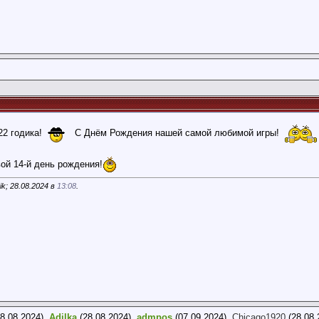
22 годика!
С Днём Рождения нашей самой любимой игры!
вой 14-й день рождения!
k; 28.08.2024 в
13:08
.
8.08.2024),
Adilka
(28.08.2024),
admpos
(07.09.2024),
Chicago1920
(28.08.