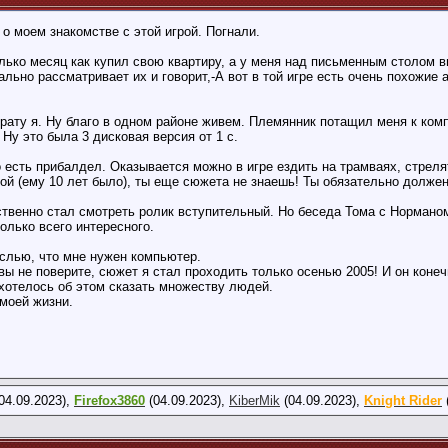
о моем знакомстве с этой игрой. Погнали.
олько месяц как купил свою квартиру, а у меня над письменным столом 
ально рассматривает их и говорит,-А вот в той игре есть очень похожие 
 брату я. Ну благо в одном районе живем. Племянник потащил меня к ком
Ну это была 3 дисковая версия от 1 с.
 есть прибалдел. Оказывается можно в игре ездить на трамваях, стрелят
ой (ему 10 лет было), ты еще сюжета не знаешь! Ты обязательно долже
ственно стал смотреть ролик вступительный. Но беседа Тома с Нормано
олько всего интересного.
слью, что мне нужен компьютер.
ы не поверите, сюжет я стал проходить только осенью 2005! И он конечн
ахотелось об этом сказать множеству людей.
моей жизни.
04.09.2023),
Firefox3860
(04.09.2023),
KiberMik
(04.09.2023),
Knight Rider