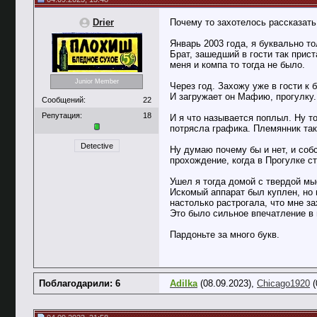
Drier
Почему то захотелось рассказать 
Январь 2003 года, я буквально т
Брат, зашедший в гости так прист
меня и компа то тогда не было.
Junior Member
Через год. Захожу уже в гости к
И загружает он Мафию, прогулку. 
Сообщений:
22
Репутация:
18
И я что называется поплыл. Ну то
потрясла графика. Племянник так
Detective
Ну думаю почему бы и нет, и соб
прохождение, когда в Прогулке ст
Ушел я тогда домой с твердой мы
Искомый аппарат был куплен, но в
настолько растрогала, что мне з
Это было сильное впечатление в 
Пардоньте за много букв.
Поблагодарили: 6
Adilka
(08.09.2023),
Chicago1920
(