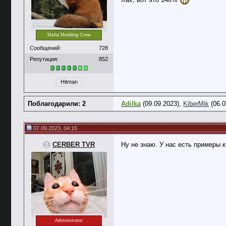
Mafia Modding Crew
Сообщений:
728
Репутация:
852
Hitman
Поблагодарили: 2
Adilka
(09.09.2023),
KiberMik
(06.0
07.09.2023, 04:15
CERBER TVR
Ну не знаю. У нас есть примеры 
Administrator