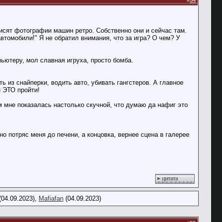
#
54
висят фотографии машин ретро. Собственно они и сейчас там.
автомобили!" Я не обратил внимания, что за игра? О чем? У
пьютеру, мол славная игруха, просто бомба.
ь из снайперки, водить авто, убивать гангстеров. А главное
н ЭТО пройти!
м мне показалась настолько скучной, что думаю да нафиг это
о потряс меня до печени, а концовка, вернее сцена в галерее
цитата
(04.09.2023),
Mafiafan
(04.09.2023)