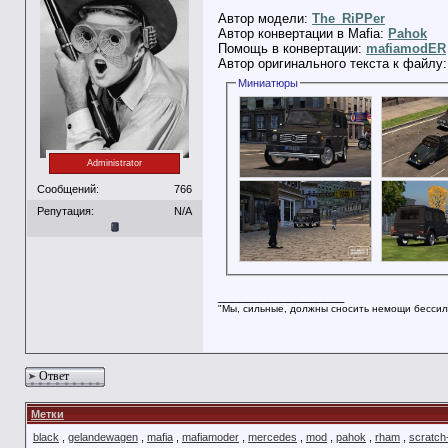
Автор модели:
The_RiPPer
Автор конвертации в Mafia:
Pahok
Помощь в конвертации:
mafiamodER
Автор оригинального текста к файлу
Миниатюры
Administrator
Сообщений:
766
Репутация:
N/A
__________________
"Мы, сильные, должны сносить немощи бессил
Ответ
Метки
black
,
gelandewagen
,
mafia
,
mafiamoder
,
mercedes
,
mod
,
pahok
,
rham
,
scratc