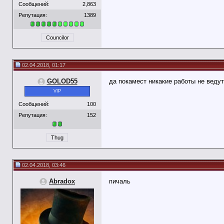
Сообщений:
2,863
Репутация:
1389
Councilor
02.04.2018, 01:17
GOLOD55
да покамест никакие работы не ведут
VIP
Сообщений:
100
Репутация:
152
Thug
02.04.2018, 03:46
Abradox
пичаль