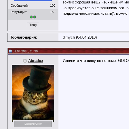
зонтик хорошая вещь че, - еще им м
Сообщений:
100
контролируется он екзешником ога. п
Репутация:
152
подмена челоанимок кстати)'. можно 
Thug
Поблагодарил:
dimych
(04.04.2018)
01.04.2018, 23:30
Abradox
Извините что пишу не по теме. GOLO
Modding Crew