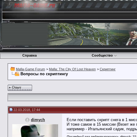
Справка
Сообщество
Mafia-Game Forum
>
Mafia: The City Of Lost Heaven
>
Скриптинг
Вопросы по скриптингу
Ответ
22.03.2018, 17:44
dimych
Если поставить скрипт снега в 1 мис
И тоже самое в 15 миссии (Везет же 
например - Итальянский садик, подры
Последний раз редактировалось dimych; 22