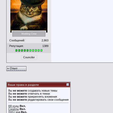
Modding Crew
Сообщений:
2,863
Репутация:
1389
Councilor
Ответ
Ваши права в разделе
Вы
не можете
создавать новые темы
Вы
не можете
отвечать в темах
Вы
не можете
прикреплять вложения
Вы
не можете
редактировать свои сообщения
BB коды
Вкл.
Смайлы
Вкл.
[IMG]
код
Вкл.