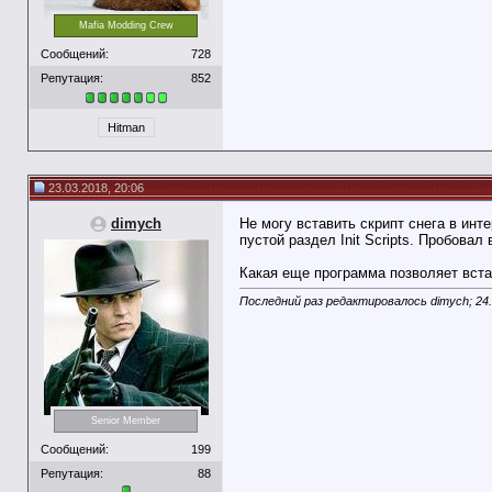
Mafia Modding Crew
Сообщений:
728
Репутация:
852
Hitman
23.03.2018, 20:06
dimych
Не могу вставить скрипт снега в ин
пустой раздел Init Scripts. Пробовал
Какая еще программа позволяет вста
Последний раз редактировалось dimych; 24
Senior Member
Сообщений:
199
Репутация:
88