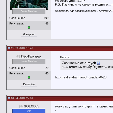
же этого добиться?
P.S. Извини, я не силен в модинге...
Последний раз редактировалось dimych; 29
Senior Member
Сообщений:
199
Репутация:
88
Gangster
29.03.2018, 16:47
Пёс-Призрак
Цитата:
Junior Member
Сообщение от
dimych
что имелось ввиду "мутить гек
Сообщений:
29
Репутация:
40
http://salieri-bar.narod.ru/index/0-28
Detective
01.04.2018, 22:01
GOLOD55
могу замутить инитскрипт. в каких м
-
VIP