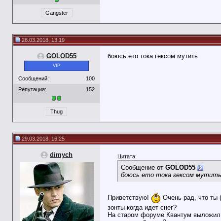
Gangster
28.03.2018, 13:19
GOLOD55
боюсь ето тока гексом мутить
VIP
Сообщений:
100
Репутация:
152
Thug
29.03.2018, 16:25
dimych
Цитата:
Сообщение от
GOLOD55
боюсь ето тока гексом мутит
Приветствую!
Очень рад, что ты 
зонты когда идет снег?
На старом форуме Квантум выложил с