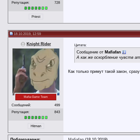
Репутация:
728
Priest
18.10.2019, 12:59
Knight Rider
Цитата:
Сообщение от
Mafiafan
А как же оскорбление чувств 
Как только примут такой закон, сразу
Mafia-Game Team
Сообщений:
499
Репутация:
843
Hitman
Поблагодарил:
Mafiafan
(18.10.2019)