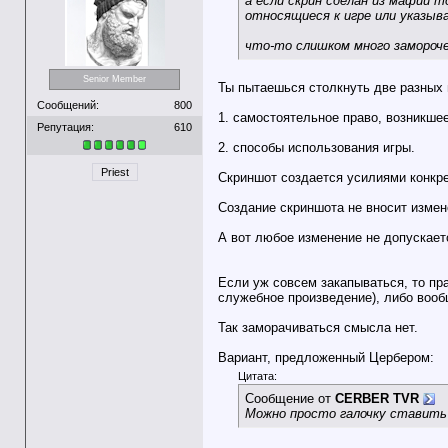
а если скрин сделан из мафии 
относящиеся к игре или указыв
что-то слишком много замороч
Senior Member
Ты пытаешься столкнуть две разных
Сообщений:
800
1. самостоятельное право, возникшее
Репутация:
610
2. способы использования игры.
Priest
Скриншот создается усилиями конкрет
Создание скриншота не вносит измене
А вот любое изменение не допускаетс
Если уж совсем закапываться, то пра
служебное произведение), либо вооб
Так заморачиваться смысла нет.
Вариант, предложенный Цербером:
Цитата:
Сообщение от
CERBER TVR
Можно просто галочку ставить 