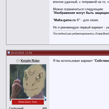
вполне удачный, с поправкой на то, ч
Можно ограничиться следующим:
"
Изображения могут быть защище
"
Mafia-game.ru ©
" - для своих.
Но я рекомендую первый вариант - ук
Последний раз редактировалось EmptyBowl;
18.10.2019, 11:59
Knight Rider
Я бы использовал вариант "
Собстве
Mafia-Game Team
Сообщений:
499