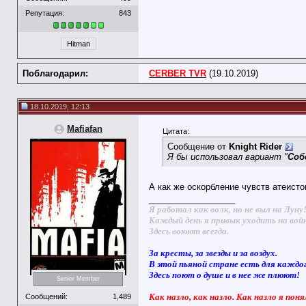
Репутация:
843
Hitman
Поблагодарил:
CERBER TVR
(19.10.2019)
18.10.2019, 12:13
Mafiafan
Цитата:
Сообщение от
Knight Rider
Я бы использовал вариант "
Соб
А как же оскорбление чувств атеист
__________________
Я работал как волк, но не выл на Луну
Каждый день я привык уходить на вой
Здесь воюют всегда.
За кресты, за звезды и за воздух.
В этой пьяной стране есть для каждо
Здесь поют о душе и в нее же плюют!
Senior Member
Как назло, как назло. Как назло я поня
Сообщений:
1,489