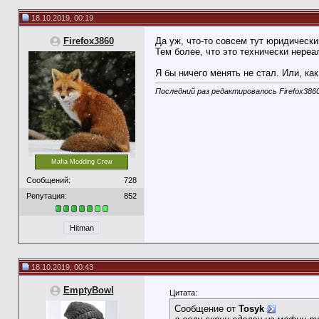
18.10.2019, 00:19
Firefox3860
Да уж, что-то совсем тут юридическ
Тем более, что это технически нереа
Я бы ничего менять не стал. Или, как
Последний раз редактировалось Firefox3860
Mafia Modding Crew
Сообщений:
728
Репутация:
852
Hitman
18.10.2019, 00:43
EmptyBowl
Цитата:
Сообщение от
Tosyk