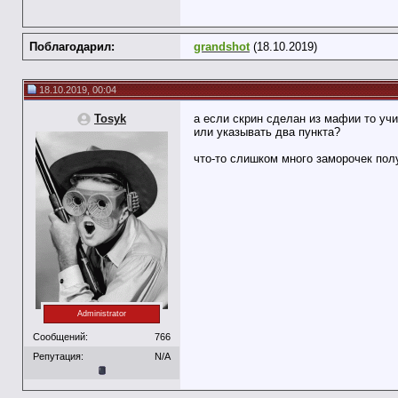
Поблагодарил:
grandshot
(18.10.2019)
18.10.2019, 00:04
Tosyk
а если скрин сделан из мафии то уч
или указывать два пункта?
что-то слишком много заморочек пол
Administrator
Сообщений:
766
Репутация:
N/A