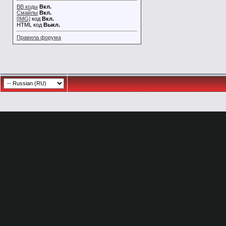
BB коды
Вкл.
Смайлы
Вкл.
[IMG]
код
Вкл.
HTML код
Выкл.
Правила форума