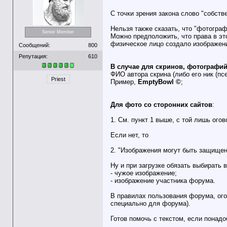
С точки зрения закона слово "собст
Нельзя также сказать, что "фотогра
Senior Member
Можно предположить, что права в эт
физическое лицо создало изображени
Сообщений:
800
Репутация:
610
В случае для скринов, фотографи
ФИО автора скрина (либо его ник (псе
Priest
Пример,
EmptyBowl ©
;
Для фото со сторонних сайтов
:
1. См. пункт 1 выше, с той лишь огов
Если нет, то
2. "Изображения могут быть защищен
Ну и при загрузке обязать выбирать 
- чужое изображение;
- изображение участника форума.
В правилах пользования форума, ого
специально для форума).
Готов помочь с текстом, если понадо