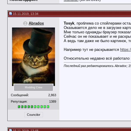
15.11.2019, 13:34
Abradox
Tosyk
, проблема со спойлерами оста
Оказывается дело не в загрузке карт
Мне только однажды браузер показал
Сейчас он не показывает и не раскры
А ведь там даже не было картинок, т
Например тут не раскрывается
https
Относительно недавно всё работало
Последний раз редактировалось Abradox; 15
Modding Crew
Сообщений:
2,863
Репутация:
1389
Councilor
15.11.2019, 13:48