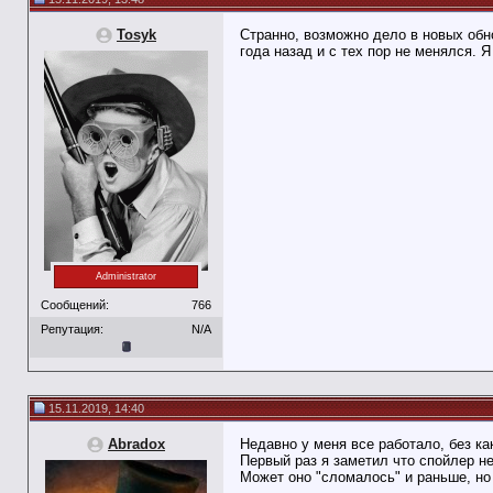
Tosyk
Странно, возможно дело в новых обн
года назад и с тех пор не менялся. Я
Administrator
Сообщений:
766
Репутация:
N/A
15.11.2019, 14:40
Abradox
Недавно у меня все работало, без ка
Первый раз я заметил что спойлер н
Может оно "сломалось" и раньше, но 