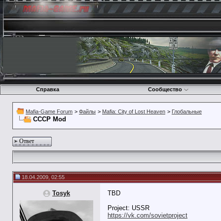
Справка
Сообщество
Mafia-Game Forum
>
Файлы
>
Mafia: City of Lost Heaven
>
Глобальные
СССР Mod
Ответ
18.04.2009, 02:55
Tosyk
TBD
Project: USSR
https://vk.com/sovietproject