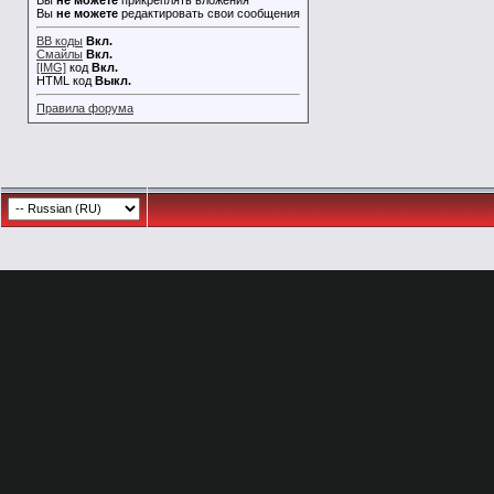
Вы
не можете
прикреплять вложения
Вы
не можете
редактировать свои сообщения
BB коды
Вкл.
Смайлы
Вкл.
[IMG]
код
Вкл.
HTML код
Выкл.
Правила форума