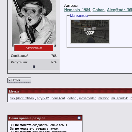
Авторы:
Nemesis_1984
,
Gohan
,
Alex@ndr_3
Миниатюры
Administrator
Сообщений:
766
Репутация:
N/A
Ответ
Метки
alex@ndr_36bsk
,
artyr212
,
bone4cat
,
gohan
,
mafiamoder
,
melhior
,
mr. spudnik
,
Ваши права в разделе
Вы
не можете
создавать новые темы
Вы
не можете
отвечать в темах