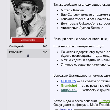
Так же добавлены следующие локац
Мотель Кларка
Бар Сальери вместе с гаражом 
Гоночная трасса «Lost Heaven Ra
Дом Тома в Oakwood'е, в котор
Автосервис Лукаса Бертоне
Локации пока не особо оживлённые, н
Administrator
Ещё несколько интересных штук:
Сообщений:
766
По железнодорожному пути в Хоб
Репутация:
N/A
будете возвращаться туда, отк
Можно ходить и ездить на маши
Уличное освещение изменено, с
Выражаю благодарности помогавшим 
GOLOD55
— за советы по техни
Grandshot
— за вырезанные объ
Rinky-Dink
— человеку с другог
Автор мода и всего описания:
Firefo
Обсуждаем на форуме:
Mafia Freeri
Миниатюры