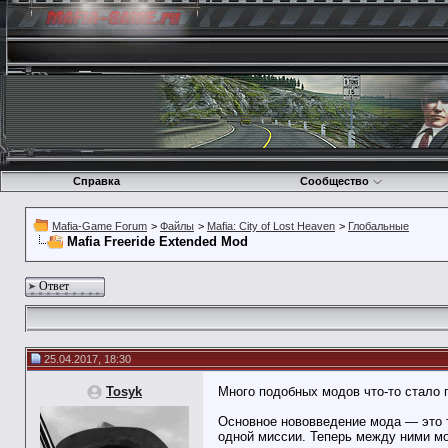
Справка
Сообщество
Mafia-Game Forum
>
Файлы
>
Mafia: City of Lost Heaven
>
Глобальные
Mafia Freeride Extended Mod
Ответ
25.04.2017, 18:30
Tosyk
Много подобных модов что-то стало п
Основное нововведение мода — это т
одной миссии. Теперь между ними мо