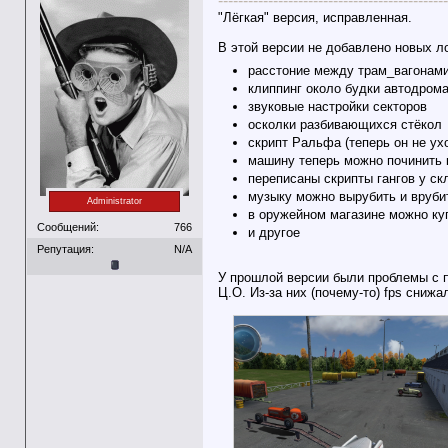
----------------------------------------------
"Лёгкая" версия, исправленная.
В этой версии не добавлено новых л
расстоние между трам_вагонам
клиппинг около будки автодром
звуковые настройки секторов
осколки разбивающихся стёкол
скрипт Ральфа (теперь он не ух
машину теперь можно починить 
переписаны скрипты гангов у ск
музыку можно вырубить и врубит
Administrator
в оружейном магазине можно ку
Сообщений:
766
и другое
Репутация:
N/A
У прошлой версии были проблемы с 
Ц.О. Из-за них (почему-то) fps снижа