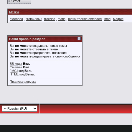
Ответ
Метки
extended
,
firefox3860
,
freeride
,
mafia
,
mafia freeride extended
,
mod
,
мафия
Ваши права в разделе
Вы
не можете
создавать новые темы
Вы
не можете
отвечать в темах
Вы
не можете
прикреплять вложения
Вы
не можете
редактировать свои сообщения
BB коды
Вкл.
Смайлы
Вкл.
[IMG]
код
Вкл.
HTML код
Выкл.
Правила форума