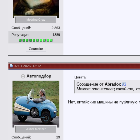
Modding Crew
Сообщений:
2,863
Репутация:
1389
Councilor
02.01.2026, 13:12
Автоподбор
Цитата:
Сообщение от
Abradox
Может это китаец какой-то, хз
Нет, китайские машины не публикую 
Junior Member
Сообщений:
29