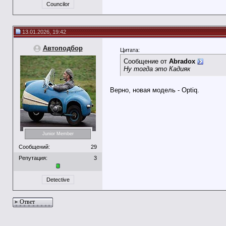
Councilor
13.01.2026, 19:42
Автоподбор
Цитата:
Сообщение от
Abradox
Ну тогда это Кадияк
Верно, новая модель - Optiq.
Junior Member
Сообщений:
29
Репутация:
3
Detective
Ответ