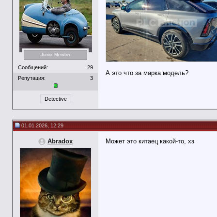
Junior Member
Сообщений:
29
А это что за марка модель?
Репутация:
3
Detective
01.01.2026, 12:29
Abradox
Может это китаец какой-то, хз