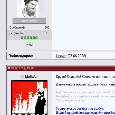
Senior Member
Сообщений:
800
Репутация:
610
Priest
Поблагодарил:
Иосиф
(03.06.2022)
01.06.2022, 15:26
Mafiafan
Круто! Спасибо! Сколько поликов в 
Давненько в нашем архиве пополнени
__________________
Я работал как волк, но не выл на Луну
Каждый день я привык уходить на вой
Здесь воюют всегда.
За кресты, за звезды и за воздух.
В этой пьяной стране есть для каждо