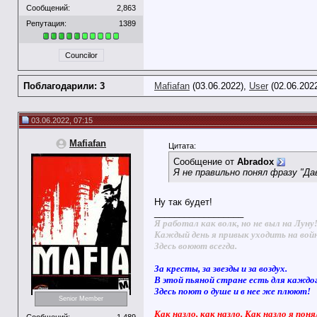
Сообщений:
2,863
Репутация:
1389
Councilor
Поблагодарили: 3
Mafiafan
(03.06.2022),
User
(02.06.202
03.06.2022, 07:15
Mafiafan
Цитата:
Сообщение от
Abradox
Я не правильно понял фразу "Да
Ну так будет!
__________________
Я работал как волк, но не выл на Луну
Каждый день я привык уходить на вой
Здесь воюют всегда.
За кресты, за звезды и за воздух.
В этой пьяной стране есть для каждо
Здесь поют о душе и в нее же плюют!
Senior Member
Как назло, как назло. Как назло я поня
Сообщений:
1,489