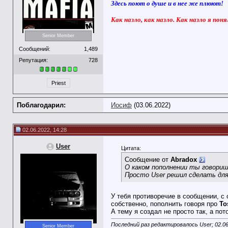
Здесь поют о душе и в нее же плюют!
Как назло, как назло. Как назло я поня
Senior Member
Сообщений:
1,489
Репутация:
728
Priest
Поблагодарил:
Иосиф
(03.06.2022)
02.06.2022, 14:28
User
Цитата:
Сообщение от
Abradox
О каком пополнении ты говориш
Просто User решил сделать для
У тебя противоречие в сообщении, с
собственно, пополнить говоря про
To
А тему я создал не просто так, а пот
Последний раз редактировалось User; 02.0
Senior Member