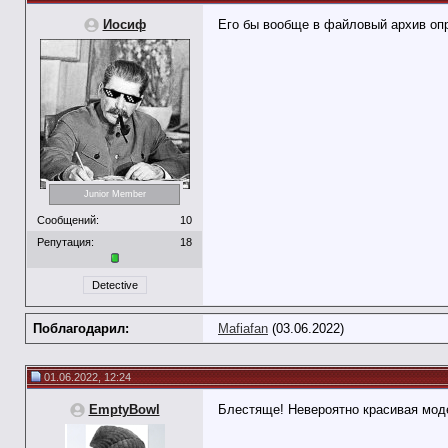
Иосиф
Его бы вообще в файловый архив оп
Junior Member
Сообщений:
10
Репутация:
18
Detective
Поблагодарил:
Mafiafan
(03.06.2022)
01.06.2022, 12:24
EmptyBowl
Блестяще! Невероятно красивая моде