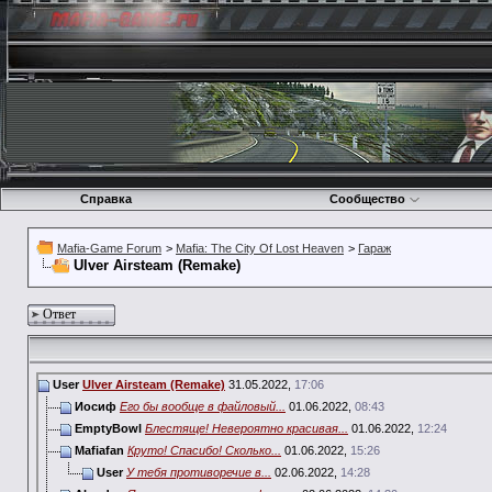
Справка
Сообщество
Mafia-Game Forum
>
Mafia: The City Of Lost Heaven
>
Гараж
Ulver Airsteam (Remake)
Ответ
User
Ulver Airsteam (Remake)
31.05.2022,
17:06
Иосиф
Его бы вообще в файловый...
01.06.2022,
08:43
EmptyBowl
Блестяще! Невероятно красивая...
01.06.2022,
12:24
Mafiafan
Круто! Спасибо! Сколько...
01.06.2022,
15:26
User
У тебя противоречие в...
02.06.2022,
14:28