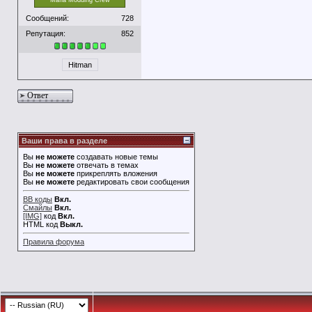
Mafia Modding Crew
Сообщений:
728
Репутация:
852
Hitman
Ответ
Ваши права в разделе
Вы
не можете
создавать новые темы
Вы
не можете
отвечать в темах
Вы
не можете
прикреплять вложения
Вы
не можете
редактировать свои сообщения
BB коды
Вкл.
Смайлы
Вкл.
[IMG]
код
Вкл.
HTML код
Выкл.
Правила форума