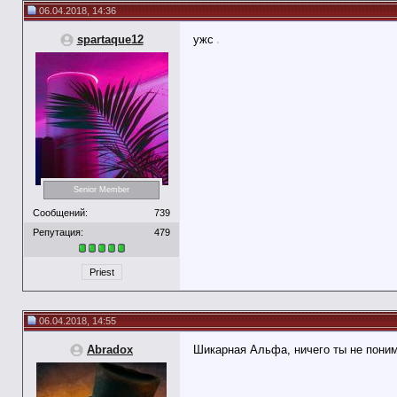
06.04.2018, 14:36
spartaque12
ужс
Senior Member
Сообщений:
739
Репутация:
479
Priest
06.04.2018, 14:55
Abradox
Шикарная Альфа, ничего ты не пони