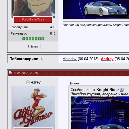
Mafia-Game Team
Последний раз редактировалось Knight Rider
Сообщений:
499
Репутация:
843
Hitman
Поблагодарили: 4
Abradox
(06.04.2018),
Andrey
(08.04.2
06.04.2018, 22:28
e1rey
Цитата:
Сообщение от
Knight Rider
Шигейра крутая, впервые узнал 