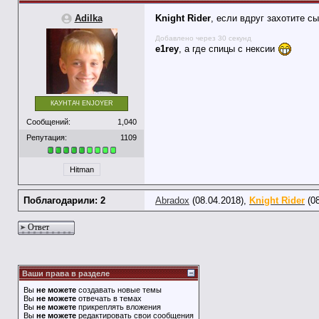
Adilka
Knight Rider
, если вдруг захотите с
Добавлено через 30 секунд
e1rey
, а где спицы с нексии
КАУНТАЧ ENJOYER
Сообщений:
1,040
Репутация:
1109
Hitman
Поблагодарили: 2
Abradox
(08.04.2018),
Knight Rider
(08
Ответ
Ваши права в разделе
Вы
не можете
создавать новые темы
Вы
не можете
отвечать в темах
Вы
не можете
прикреплять вложения
Вы
не можете
редактировать свои сообщения