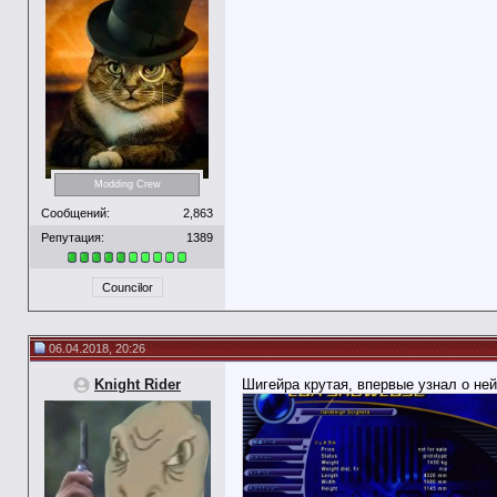
Modding Crew
Сообщений:
2,863
Репутация:
1389
Councilor
06.04.2018, 20:26
Knight Rider
Шигейра крутая, впервые узнал о ней