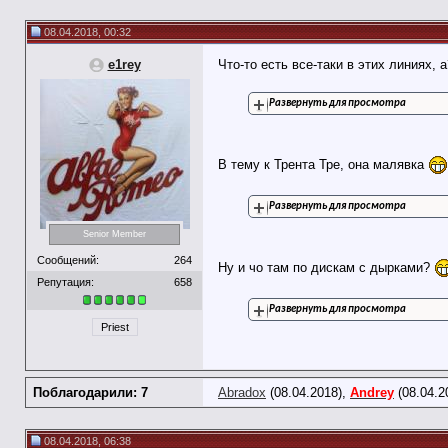
08.04.2018, 00:32
e1rey
Что-то есть все-таки в этих линиях,
Развернуть для просмотра
В тему к Трента Тре, она малявка
Развернуть для просмотра
Senior Member
Сообщений:
264
Ну и чо там по дискам с дырками?
Репутация:
658
Развернуть для просмотра
Priest
Поблагодарили: 7
Abradox
(08.04.2018),
Andrey
(08.04.2
08.04.2018, 06:38