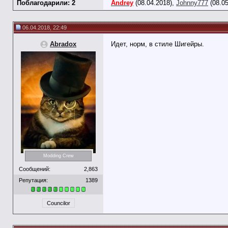
Поблагодарили: 2
Andrey
(08.04.2018),
Johnny777
(08.05
06.04.2018, 22:49
Abradox
Идет, норм, в стиле Шигейры.
Modding Crew
Сообщений:
2,863
Репутация:
1389
Councilor