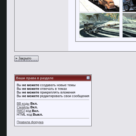
Закрыто
Ваши права в разделе
Вы
не можете
создавать новые темы
Вы
не можете
отвечать в темах
Вы
не можете
прикреплять вложения
Вы
не можете
редактировать свои сообщения
BB коды
Вкл.
Смайлы
Вкл.
[IMG]
код
Вкл.
HTML код
Выкл.
Правила форума