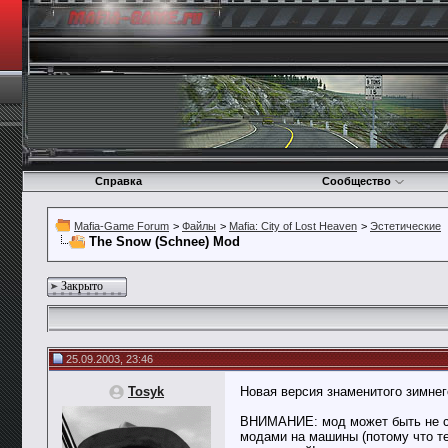
Справка
Сообщество
Mafia-Game Forum
>
Файлы
>
Mafia: City of Lost Heaven
>
Эстетические
The Snow (Schnee) Mod
Закрыто
25.09.2003, 23:46
Tosyk
Новая версия знаменитого зимнег
ВНИМАНИЕ: мод может быть не с
модами на машины (потому что те