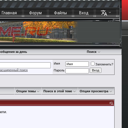
Главная
Форум
Файлы
Вход
общения за день
Поиск
Имя
Запомнить?
асширенный поиск
Пароль
Опции темы
Поиск в этой теме
Опции просмотра
#
1
или.