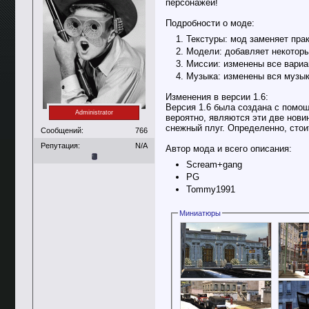
персонажей!
Подробности о моде:
Текстуры: мод заменяет прак
Модели: добавляет некоторы
Миссии: изменены все вариа
Музыка: изменены вся музыка
Изменения в версии 1.6:
Версия 1.6 была создана с помо
Administrator
вероятно, являются эти две нови
снежный плуг. Определенно, стои
Сообщений:
766
Репутация:
N/A
Автор мода и всего описания:
Scream+gang
PG
Tommy1991
Миниатюры