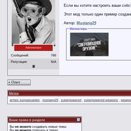
Если вы хотите настроить ваши собс
Этот мод только один пример создан
Автор:
Mustang29
Миниатюры
Administrator
Сообщений:
766
Репутация:
N/A
Ответ
Метки
armes surpuissantes
,
mustang29
,
superpowered
,
superpowered weapons
,
weapo
Ваши права в разделе
Вы
не можете
создавать новые темы
Вы
не можете
отвечать в темах