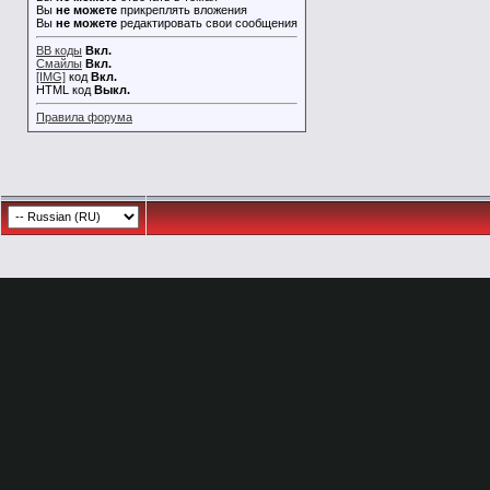
Вы
не можете
прикреплять вложения
Вы
не можете
редактировать свои сообщения
BB коды
Вкл.
Смайлы
Вкл.
[IMG]
код
Вкл.
HTML код
Выкл.
Правила форума