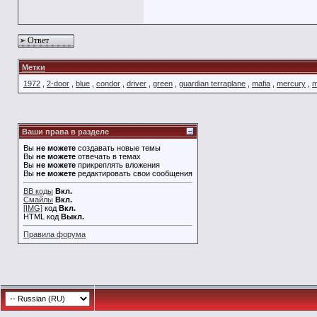
Ответ
Метки
1972
,
2-door
,
blue
,
condor
,
driver
,
green
,
guardian terraplane
,
mafia
,
mercury
,
m
Ваши права в разделе
Вы
не можете
создавать новые темы
Вы
не можете
отвечать в темах
Вы
не можете
прикреплять вложения
Вы
не можете
редактировать свои сообщения
BB коды
Вкл.
Смайлы
Вкл.
[IMG]
код
Вкл.
HTML код
Выкл.
Правила форума