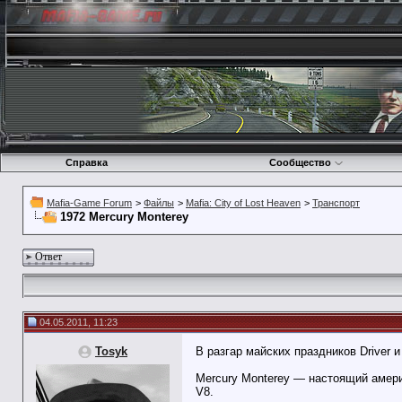
Справка
Сообщество
Mafia-Game Forum
>
Файлы
>
Mafia: City of Lost Heaven
>
Транспорт
1972 Mercury Monterey
Ответ
04.05.2011, 11:23
Tosyk
В разгар майских праздников Driver
Mercury Monterey — настоящий амери
V8.