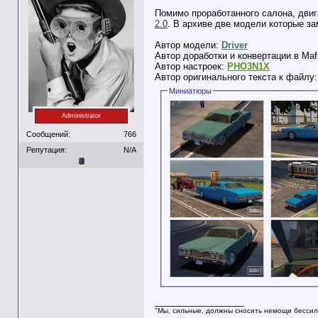
Помимо проработанного салона, двиг
2.0
. В архиве две модели которые зам
Автор модели:
Driver
Автор доработки и конвертации в Maf
Автор настроек:
PHO3N1X
Автор оригинального текста к файлу
Миниатюры
Administrator
Сообщений:
766
Репутация:
N/A
__________________
"Мы, сильные, должны сносить немощи бессил