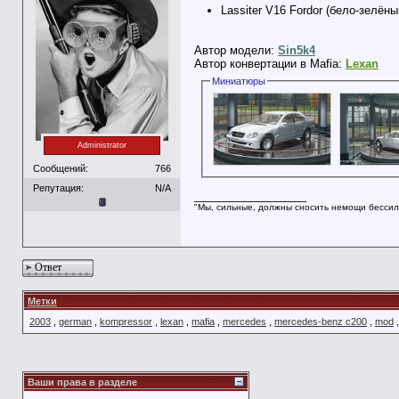
Lassiter V16 Fordor (бело-зелён
Автор модели:
Sin5k4
Автор конвертации в Mafia:
Lexan
Миниатюры
Administrator
Сообщений:
766
Репутация:
N/A
__________________
"Мы, сильные, должны сносить немощи бессил
Ответ
Метки
2003
,
german
,
kompressor
,
lexan
,
mafia
,
mercedes
,
mercedes-benz c200
,
mod
Ваши права в разделе