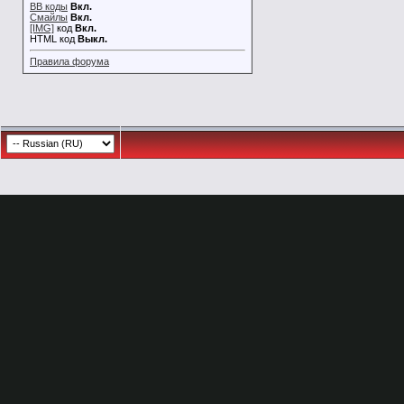
BB коды
Вкл.
Смайлы
Вкл.
[IMG]
код
Вкл.
HTML код
Выкл.
Правила форума