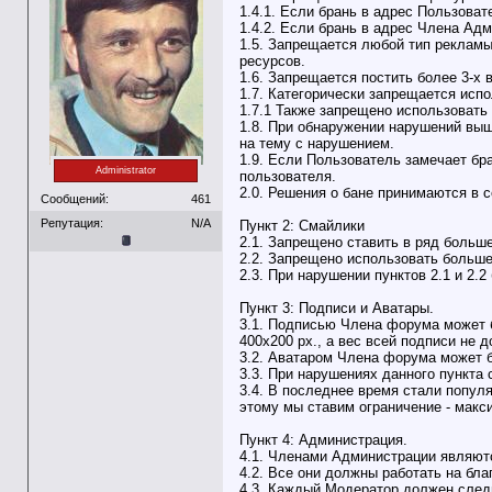
1.4.1. Если брань в адрес Пользоват
1.4.2. Если брань в адрес Члена Адм
1.5. Запрещается любой тип рекламы
ресурсов.
1.6. Запрещается постить более 3-х 
1.7. Категорически запрещается испо
1.7.1 Также запрещено использовать
1.8. При обнаружении нарушений вы
на тему с нарушением.
1.9. Если Пользователь замечает бр
Administrator
пользователя.
2.0. Решения о бане принимаются в
Сообщений:
461
Репутация:
N/A
Пункт 2: Смайлики
2.1. Запрещено ставить в ряд больш
2.2. Запрещено использовать больше
2.3. При нарушении пунктов 2.1 и 2.
Пункт 3: Подписи и Аватары.
3.1. Подписью Члена форума может б
400x200 px., а вес всей подписи не 
3.2. Аватаром Члена форума может бы
3.3. При нарушениях данного пункта
3.4. В последнее время стали популя
этому мы ставим ограничение - макс
Пункт 4: Администрация.
4.1. Членами Администрации являют
4.2. Все они должны работать на бла
4.3. Каждый Модератор должен след