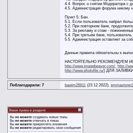
4.4. Вопрос о снятии Модератора с
4.5. Администрация форума никому ни
Пункт 5: Бан.
5.1. Если пользователь набрал боль
5.2. При повторном бане, продолжите
5.3. За рекламу и спам - пожизненны
5.4. При третьем бане, пользователь
5.5. Администрация оставляет за соб
Данные правила обязательны к выпо
НАСТОЯТЕЛЬНО РЕКОМЕНДУЕМ ИС
http://www.imagebeaver.com/
,
http://w
http://www.photofile.ru/
) ДЛЯ ЗАЛИВКИ
Поблагодарили: 7
bawim28911
(23.12.2022),
emmastone1
Ваши права в разделе
Вы
не можете
создавать новые темы
Вы
не можете
отвечать в темах
Вы
не можете
прикреплять вложения
Вы
не можете
редактировать свои сообщения